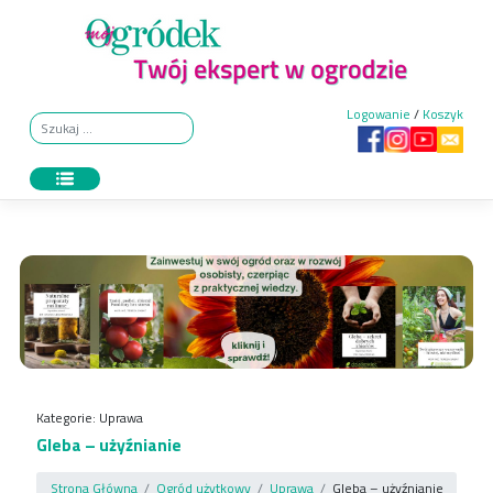
Skip
to
content
Logowanie
/
Koszyk
Kategorie:
Uprawa
Gleba – użyźnianie
Strona Główna
Ogród użytkowy
Uprawa
Gleba – użyźnianie