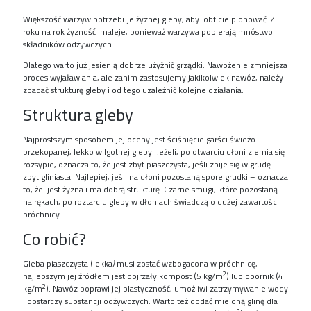
Większość warzyw potrzebuje żyznej gleby, aby obficie plonować. Z
roku na rok żyzność maleje, ponieważ warzywa pobierają mnóstwo
składników odżywczych.
Dlatego warto już jesienią dobrze użyźnić grządki. Nawożenie zmniejsza
proces wyjaławiania, ale zanim zastosujemy jakikolwiek nawóz, należy
zbadać strukturę gleby i od tego uzależnić kolejne działania.
Struktura gleby
Najprostszym sposobem jej oceny jest ściśnięcie garści świeżo
przekopanej, lekko wilgotnej gleby. Jeżeli, po otwarciu dłoni ziemia się
rozsypie, oznacza to, że jest zbyt piaszczysta, jeśli zbije się w grudę –
zbyt gliniasta. Najlepiej, jeśli na dłoni pozostaną spore grudki – oznacza
to, że jest żyzna i ma dobrą strukturę. Czarne smugi, które pozostaną
na rękach, po roztarciu gleby w dłoniach świadczą o dużej zawartości
próchnicy.
Co robić?
Gleba piaszczysta (lekka
)
musi zostać wzbogacona w próchnicę,
2
najlepszym jej źródłem jest dojrzały kompost (5 kg/m
) lub obornik (4
2
kg/m
). Nawóz poprawi jej plastyczność, umożliwi zatrzymywanie wody
i dostarczy substancji odżywczych. Warto też dodać mieloną glinę dla