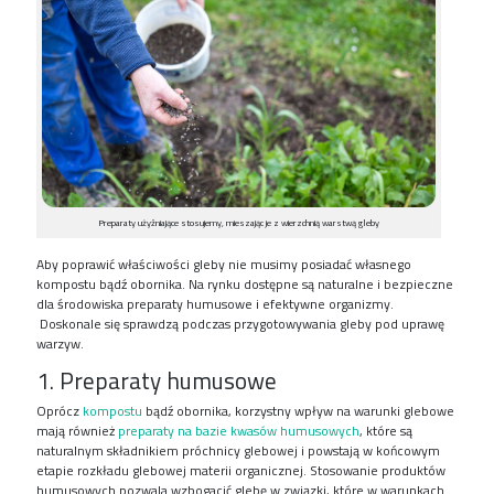
Preparaty użyźniające stosujemy, mieszając je z wierzchnią warstwą gleby
Aby poprawić właściwości gleby nie musimy posiadać własnego
kompostu bądź obornika. Na rynku dostępne są naturalne i bezpieczne
dla środowiska preparaty humusowe i efektywne organizmy.
Doskonale się sprawdzą podczas przygotowywania gleby pod uprawę
warzyw.
1. Preparaty humusowe
Oprócz
kompostu
bądź obornika, korzystny wpływ na warunki glebowe
mają również
preparaty na bazie kwasów humusowych
, które są
naturalnym składnikiem próchnicy glebowej i powstają w końcowym
etapie rozkładu glebowej materii organicznej. Stosowanie produktów
humusowych pozwala wzbogacić glebę w związki, które w warunkach