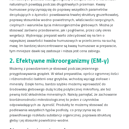
naturalnych powstają podczas długotrwałych przemian. Kwasy
humusowe przyczyniają się do poprawy wszystkich parametrów
decydujących o żyzności: powstawania trwałej struktury gruzełkowatej,
poprawy stosunków wodno-powietrznych, właściwości sorpcyjnych,
cieplnych i warunków życia mikroorganizmów glebowych. Można je
stosować zarówno przedsiewnie, jak i pogłównie, przez cały okres
wegetacji. Wybierając preparat warto zdecydować się na ten o
najwyższej zawartości kwasów humusowych w przeliczeniu na suchą
masę. Im bardziej skoncentrowane są kwasy humusowe w preparacie,
tym mniejsze dawki się zastosuje i niższa jest cena zabiegu.
2. Efektywne mikroorganizmy (EM-y)
Możemy z powodzeniem je stosować podczas jesiennego
przygotowywania grządek. W skład preparatów, oprócz ogromnej ilości
i różnorodności bakterii oraz grzybów, wchodzą wyciągi ziołowe i
minerały. Dzięki temu, bardzo szybko możemy wprowadzić do
środowiska glebowego dużą liczbę pożytecznej mikroflory, ale też
pewną ilość składników mineralnych. Należy pamiętać, że zachowanie
bioróżnorodności mikrobiologicznej to jeden z czynników
odpowiadających za żyzność. Produkty te możemy stosować do
podlewania wszystkich typów podłoży, co przyczynia się do
prawidłowego rozkładu substancji organicznej, poprawia strukturę
gleby i jej stosunki powietrzno-wodne.