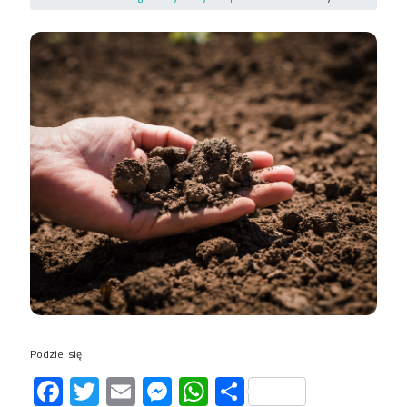
Podziel się
Facebook
Twitter
Email
Messenger
WhatsApp
Share