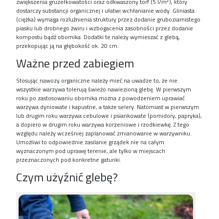
2
zwiększenia gruzełkowatości oraz odkwaszony torf (5 l/m
), który
dostarczy substancji organicznej i ułatwi wchłanianie wody. Gliniasta
(ciężka) wymaga rozluźnienia struktury przez dodanie gruboziarnistego
piasku lub drobnego żwiru i wzbogacenia zasobności przez dodanie
kompostu bądź obornika. Dodatki te należy wymieszać z glebą,
przekopując ją na głębokość ok. 20 cm.
Ważne przed zabiegiem
Stosując nawozy organiczne należy mieć na uwadze to, że nie
wszystkie warzywa tolerują świeżo nawiezioną glebę. W pierwszym
roku po zastosowaniu obornika można z powodzeniem uprawiać
warzywa dyniowate i kapustne, a także selery. Natomiast w pierwszym
lub drugim roku warzywa cebulowe i psiankowate (pomidory, papryka),
a dopiero w drugim roku warzywa korzeniowe i rzodkiewkę. Z tego
względu należy wcześniej zaplanować zmianowanie w warzywniku.
Umożliwi to odpowiednie zasilanie grządek nie na całym
wyznaczonym pod uprawę terenie, ale tylko w miejscach
przeznaczonych pod konkretne gatunki.
Czym użyźnić glebę?