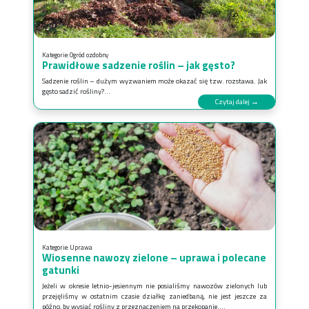
Kategorie:
Ogród ozdobny
Prawidłowe sadzenie roślin – jak gęsto?
Sadzenie roślin – dużym wyzwaniem może okazać się tzw. rozstawa. Jak
gęsto sadzić rośliny?...
Czytaj dalej →
Kategorie:
Uprawa
Wiosenne nawozy zielone – uprawa i polecane
gatunki
Jeżeli w okresie letnio-jesiennym nie posialiśmy nawozów zielonych lub
przejęliśmy w ostatnim czasie działkę zaniedbaną, nie jest jeszcze za
późno, by wysiać rośliny z przeznaczeniem na przekopanie....