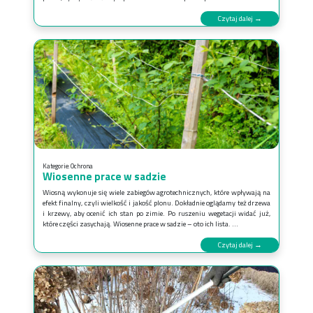
Czytaj dalej →
Kategorie:
Ochrona
Wiosenne prace w sadzie
Wiosną wykonuje się wiele zabiegów agrotechnicznych, które wpływają na
efekt finalny, czyli wielkość i jakość plonu. Dokładnie oglądamy też drzewa
i krzewy, aby ocenić ich stan po zimie. Po ruszeniu wegetacji widać już,
które części zasychają. Wiosenne prace w sadzie – oto ich lista. ...
Czytaj dalej →