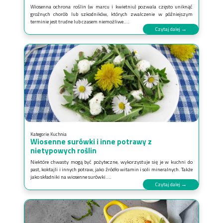
Wiosenna ochrona roślin (w marcu i kwietniu) pozwala często uniknąć
groźnych chorób lub szkodników, których zwalczenie w późniejszym
terminie jest trudne lub czasem niemożliwe....
Czytaj dalej →
Kategorie:
Kuchnia
Wiosenne surówki i inne potrawy z
nietypowych roślin
Niektóre chwasty mogą być pożyteczne, wykorzystuje się je w kuchni do
past, koktajli i innych potraw, jako źródło witamin i soli mineralnych. Także
jako składniki na wiosenne surówki....
Czytaj dalej →