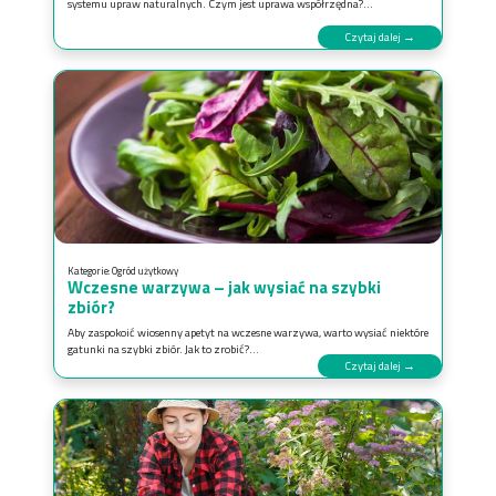
systemu upraw naturalnych. Czym jest uprawa współrzędna?...
Czytaj dalej →
Kategorie:
Ogród użytkowy
Wczesne warzywa – jak wysiać na szybki
zbiór?
Aby zaspokoić wiosenny apetyt na wczesne warzywa, warto wysiać niektóre
gatunki na szybki zbiór. Jak to zrobić?...
Czytaj dalej →