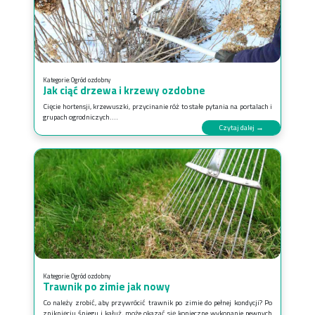
Kategorie:
Ogród ozdobny
Jak ciąć drzewa i krzewy ozdobne
Cięcie hortensji, krzewuszki, przycinanie róż to stałe pytania na portalach i
grupach ogrodniczych....
Czytaj dalej →
Kategorie:
Ogród ozdobny
Trawnik po zimie jak nowy
Co należy zrobić, aby przywrócić trawnik po zimie do pełnej kondycji? Po
zniknięciu śniegu i kałuż, może okazać się konieczne wykonanie pewnych