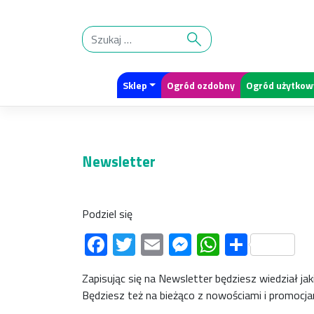
Skip
to
content
Sklep
Ogród ozdobny
Ogród użytkow
Newsletter
Podziel się
Facebook
Twitter
Email
Messenger
WhatsAp
Share
Zapisując się na Newsletter będziesz wiedział jak
Będziesz też na bieżąco z nowościami i promocjam