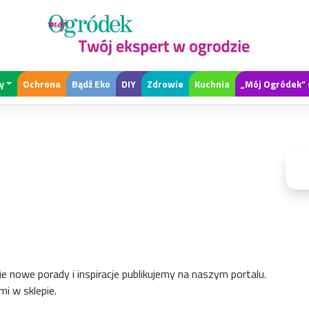
y
Ochrona
Bądź Eko
DIY
Zdrowie
Kuchnia
„Mój Ogródek” 
p
ie nowe porady i inspiracje publikujemy na naszym portalu.
i w sklepie.