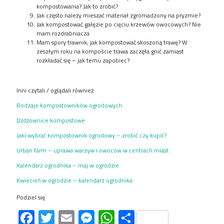
kompostowania? Jak to zrobić?
Jak często należy mieszać materiał zgromadzony na pryzmie?
Jak kompostować gałęzie po cięciu krzewów owocowych? Nie
mam rozdrabniacza
Mam spory trawnik, jak kompostować skoszoną trawę? W
zeszłym roku na kompoście trawa zaczęła gnić zamiast
rozkładać się – jak temu zapobiec?
Inni czytali / oglądali również:
Rodzaje kompostowników ogrodowych
Dżdżownice kompostowe
Jaki wybrać kompostownik ogrodowy – zrobić czy kupić?
Urban farm – uprawa warzyw i owoców w centrach miast
Kalendarz ogrodnika – maj w ogrodzie
Kwiecień w ogrodzie – kalendarz ogrodnika
Podziel się
Facebook
Twitter
Email
Messenger
WhatsApp
Share