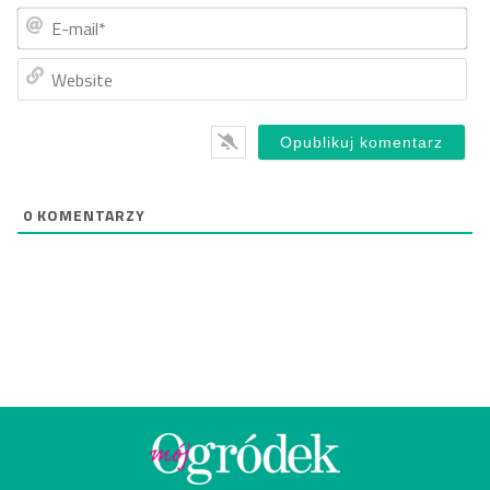
E-
mai
Web
0
KOMENTARZY