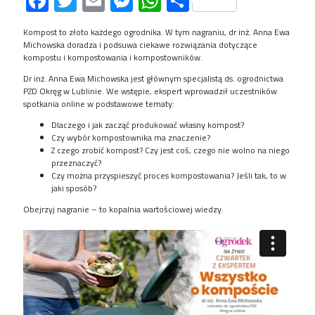
Facebook
Twitter
Email
Messenger
WhatsApp
Share
Kompost to złoto każdego ogrodnika. W tym nagraniu, dr inż. Anna Ewa
Michowska doradza i podsuwa ciekawe rozwiązania dotyczące
kompostu i kompostowania i kompostowników.
Dr inż. Anna Ewa Michowska jest głównym specjalistą ds. ogrodnictwa
PZD Okręg w Lublinie. We wstępie, ekspert wprowadził uczestników
spotkania online w podstawowe tematy:
Dlaczego i jak zacząć produkować własny kompost?
Czy wybór kompostownika ma znaczenie?
Z czego zrobić kompost? Czy jest coś, czego nie wolno na niego
przeznaczyć?
Czy można przyspieszyć proces kompostowania? Jeśli tak, to w
jaki sposób?
Obejrzyj nagranie – to kopalnia wartościowej wiedzy.