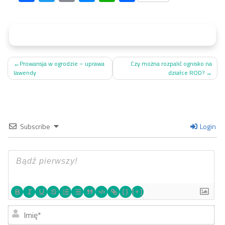
Nawigacja
Prowansja w ogrodzie – uprawa
Czy można rozpalić ognisko na
lawendy
działce ROD?
wpisu
Subscribe
Login
{}
[+]
Imi