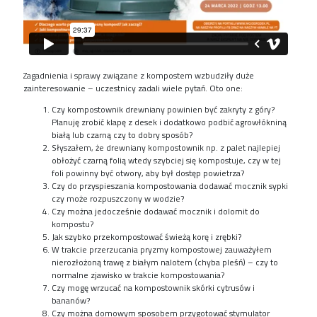
Zagadnienia i sprawy związane z kompostem wzbudziły duże
zainteresowanie – uczestnicy zadali wiele pytań. Oto one:
Czy kompostownik drewniany powinien być zakryty z góry?
Planuję zrobić klapę z desek i dodatkowo podbić agrowłókniną
białą lub czarną czy to dobry sposób?
Słyszałem, że drewniany kompostownik np. z palet najlepiej
obłożyć czarną folią wtedy szybciej się kompostuje, czy w tej
foli powinny być otwory, aby był dostęp powietrza?
Czy do przyspieszania kompostowania dodawać mocznik sypki
czy może rozpuszczony w wodzie?
Czy można jedocześnie dodawać mocznik i dolomit do
kompostu?
Jak szybko przekompostować świeżą korę i zrębki?
W trakcie przerzucania pryzmy kompostowej zauważyłem
nierozłożoną trawę z białym nalotem (chyba pleśń) – czy to
normalne zjawisko w trakcie kompostowania?
Czy mogę wrzucać na kompostownik skórki cytrusów i
bananów?
Czy można domowym sposobem przygotować stymulator