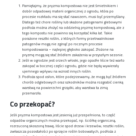
Pamiętajmy, że pryzma kompostowa nie jest śmietnikiem i
dobór odpadowej materii organicznej z ogrodu, która po
procesie rozkładu ma się stać nawozem, musi być przemyślany.
Dlatego też chore rośliny lub skażone patogenami glebowymi
podłoża można złożyć na oddzielną pryzmę kompostową, ale z
tego kompostu nie powinno się korzystać kilka lat. Takie
porażone resztki roślin, z których formy przetrwalnikowe
patogenów mogą nie zginąć po rocznym procesie
kompostowania – najlepiej głęboko zakopać. Złożone na
pryzmę mogą się stać źródłem zakażenia w przyszłym sezonie.
Jeśli w ogrodzie jest orzech włoski, jego opadłe liście też warto
zakopać w bocznej części ogrodu, gdzie nie będą wywierały
ujemnego wpływu na wzrost innych roślin.
Podłoża spod osłon, które podejrzewamy, że mogą być źródłem
chorób odglebowych oraz szkodników można rozgrabić cienką
warstwą na powierzchni grządki, aby warstwa ta zimą
przemarzła.
Co przekopać?
Jeśli pryzma kompostowa jest jesienią już przepełniona, to część
odpadów organicznych można przekopać, np. ściółkę organiczną,
rozrzuconą skoszoną trawę, liście spod drzew i krzewów, resztki roślin,
zwłaszcza pozostałości po sprzęcie roślin bobowatych, podłoża z