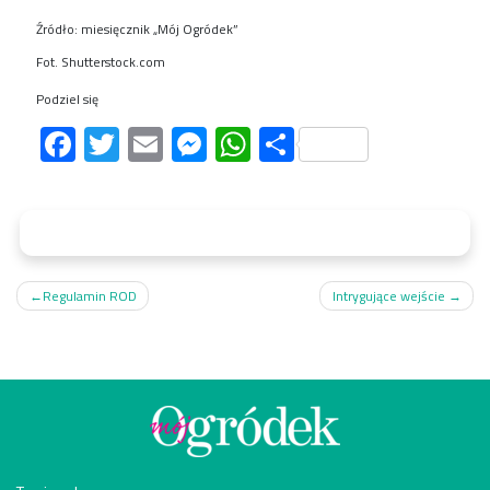
Źródło: miesięcznik „Mój Ogródek”
Fot. Shutterstock.com
Podziel się
Facebook
Twitter
Email
Messenger
WhatsApp
Share
Nawigacja
Regulamin ROD
Intrygujące wejście
wpisu