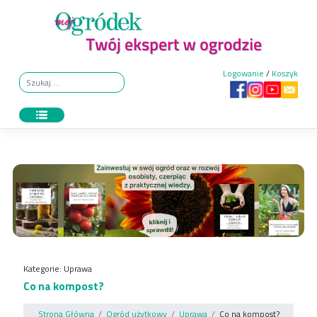
Skip
to
content
Logowanie
/
Koszyk
Kategorie:
Uprawa
Co na kompost?
Strona Główna
Ogród użytkowy
Uprawa
Co na kompost?