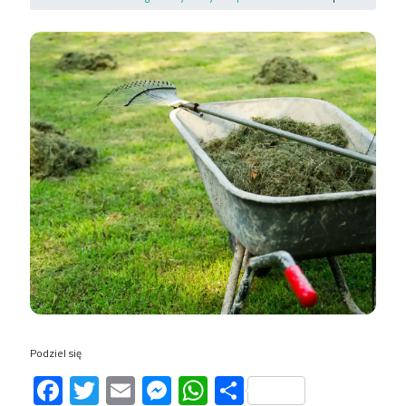
Podziel się
Facebook
Twitter
Email
Messenger
WhatsApp
Share