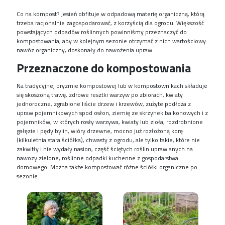
Co na kompost? Jesień obfituje w odpadową materię organiczną, którą
trzeba racjonalnie zagospodarować, z korzyścią dla ogrodu. Większość
powstających odpadów roślinnych powinniśmy przeznaczyć do
kompostowania, aby w kolejnym sezonie otrzymać z nich wartościowy
nawóz organiczny, doskonały do nawożenia upraw.
Przeznaczone do kompostowania
Na tradycyjnej pryzmie kompostowej lub w kompostownikach składuje
się skoszoną trawę, zdrowe resztki warzyw po zbiorach, kwiaty
jednoroczne, zgrabione liście drzew i krzewów, zużyte podłoża z
upraw pojemnikowych spod osłon, ziemię ze skrzynek balkonowych i z
pojemników, w których rosły warzywa, kwiaty lub zioła, rozdrobnione
gałęzie i pędy bylin, wióry drzewne, mocno już rozłożoną korę
(kilkuletnia stara ściółka), chwasty z ogrodu, ale tylko takie, które nie
zakwitły i nie wydały nasion, część ściętych roślin uprawianych na
nawozy zielone, roślinne odpadki kuchenne z gospodarstwa
domowego. Można także kompostować różne ściółki organiczne po
sezonie.