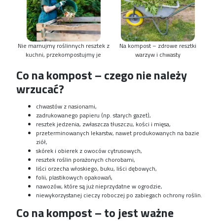
Nie marnujmy roślinnych resztek z
Na kompost – zdrowe resztki
kuchni, przekompostujmy je
warzyw i chwasty
Co na kompost – czego nie należy
wrzucać?
chwastów z nasionami,
zadrukowanego papieru (np. starych gazet),
resztek jedzenia, zwłaszcza tłuszczu, kości i mięsa,
przeterminowanych lekarstw, nawet produkowanych na bazie
ziół,
skórek i obierek z owoców cytrusowych,
resztek roślin porażonych chorobami,
liści orzecha włoskiego, buku, liści dębowych,
folii, plastikowych opakowań,
nawozów, które są już nieprzydatne w ogrodzie,
niewykorzystanej cieczy roboczej po zabiegach ochrony roślin.
Co na kompost – to jest ważne