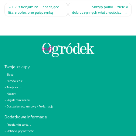
Nawigacja
Fikus benjamina – opadające
Skrzyp polny – ziele o
liście oplecione pajęczynką
dobroczynnych właściwościach
wpisu
Twoje zakupy
Sklep
Zamówienie
Twoje konto
Koszyk
Regulamin sklepu
Odstąpienie od umowy / Reklamacje
Dodatkowe informacje
Regulamin portalu
Polityka prywatności