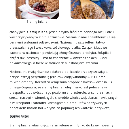
Siemię lniane
Znany jako
siemię lniane,
jest nie tylko źródłem cennego oleju, ale i
wykorzystywany w ziołolecznictwie. Siemię lniane charakteryzuje się
cennymi walorami odżywczymi. Nasiona lnu są źródłem łatwo
przyswajalnego i wysokowartościowego białka. Związki śluzowe
zawarte w nasionach powlekają błony śluzowe przełyku, żołądka i
części dwunastnicy – ma to znaczenie w owrzodzeniach układu
pokarmowego, a także w zatruciach substancjami żrącymi.
Nasiona lnu mają również działanie delikatnie przeczyszczające,
przyspieszają perystaltykę jelit. Zawierają witaminy A, E i F oraz
mikroelementy. Korzystna wzajemna proporcja kwasów omega-3 i
omega-6 sprawia, że siemię lniane i olej lniany, jest polecane w
przypadku podwyższonego poziomu cholesterolu, w schorzeniach
serca i naczyń krwionośnych, chorobie wieńcowej, stanach związanych
z zakrzepami i zatorami. Wzbogacanie produktów spożywczych
dodatkiem nasion lnu wpływa na poprawę ich wartości odżywczej.
DOBRA RADA
Siemię lniane własnoręcznie zmielone w młynku do kawy możemy