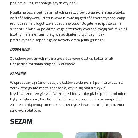
poziom cukru, zapobiegających otyłości.
Posiłki na bazie pełnoziarnistych przetworów owsianych mają wysoką
wartość odżywczą i stosunkowo niewielką gęstość energetyczną, dając
jednocześnie długotrwałe uczucie sytości. Bogate w rozpuszczalne
składniki błonnika pokarmowego przetwory owsiane mogą być również
istotnym elementem diety w nadciśnieniu tętniczym czy
profilaktycznie zapobiegając nowotworom jelita grubego.
DOBRA RADA
Z płatków owsianych można zrobić zdrowe ciastka, koktajle lub
ubogacić nimi dania mięsne i warzywne.
PAMIĘTAJ!
W sprzedaży są różne rodzaje płatków owsianych. Z punktu widzenia
zdrowotnego nie ma to znaczenia, czy je się płatki zwykłe,
błyskawiczne czy górskie. Ważne jest jedna, aby płatki przed podaniem
były zmiękczone, tzn. krócej lub dłużej gotowane, lub przynajmniej
zalane ciepłą wodą lub mlekiem. Jednym słowem unikajmy jedzenia
surowych płatków.
SEZAM