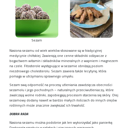
Sezam
Nasiona sezamu od wiek wieków stosowane są w tradycyjnej
medycynie chińskiej. Zawierają one cenne składniki odżywcze z
bogactwem witamin i składników mineralnych z wapniem i magnezem
na czele. Fitosterole występujące w sezamie obniżają poziom
niezdrowego cholesterolu. Sezam zawiera także lecytynę, która
pomaga w utrzymaniu sprawnego umysłu.
Sezam swą odporność na procesy utleniania zawdzięcza obecności
sezamolu i jego pochodnych – naturalnych przeciwutleniaczy, które
zwalczają wolne rodniki, zapobiegają procesom starzenia się skóry. Olej
sezamowy dodany nawet w bardzo małych ilościach do innych olejów
roślinnych może znacznie zwiększać ich trwałość.
DOBRA RADA
Nasiona sezamu można podobnie jak len wykorzystać jako panierkę.
Doskonale smakują w sałatach i pieczonych warzywach.