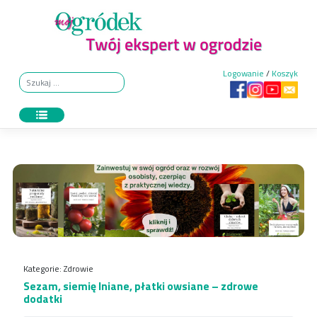
Skip
to
content
Logowanie
/
Koszyk
Kategorie:
Zdrowie
Sezam, siemię lniane, płatki owsiane – zdrowe
dodatki