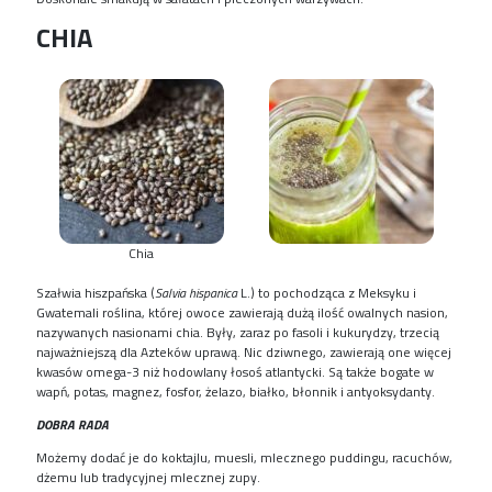
CHIA
Chia
Szałwia hiszpańska (
Salvia hispanica
L.) to pochodząca z Meksyku i
Gwatemali roślina, której owoce zawierają dużą ilość owalnych nasion,
nazywanych nasionami chia. Były, zaraz po fasoli i kukurydzy, trzecią
najważniejszą dla Azteków uprawą. Nic dziwnego, zawierają one więcej
kwasów omega-3 niż hodowlany łosoś atlantycki. Są także bogate w
wapń, potas, magnez, fosfor, żelazo, białko, błonnik i antyoksydanty.
DOBRA RADA
Możemy dodać je do koktajlu, muesli, mlecznego puddingu, racuchów,
dżemu lub tradycyjnej mlecznej zupy.