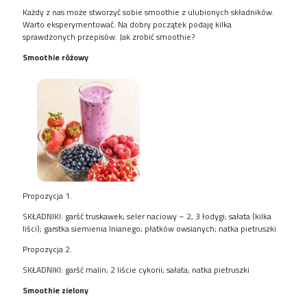
Każdy z nas może stworzyć sobie smoothie z ulubionych składników.
Warto eksperymentować. Na dobry początek podaję kilka
sprawdzonych przepisów. Jak zrobić smoothie?
Smoothie różowy
Propozycja 1.
SKŁADNIKI: garść truskawek; seler naciowy – 2, 3 łodygi; sałata (kilka
liści); garstka siemienia lnianego; płatków owsianych; natka pietruszki
Propozycja 2.
SKŁADNIKI: garść malin; 2 liście cykorii; sałata; natka pietruszki
Smoothie zielony