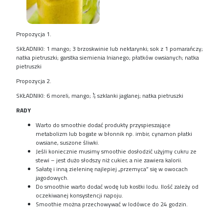
Propozycja 1.
SKŁADNIKI: 1 mango; 3 brzoskwinie lub nektarynki; sok z 1 pomarańczy;
natka pietruszki; garstka siemienia lnianego; płatków owsianych; natka
pietruszki
Propozycja 2.
SKŁADNIKI: 6 moreli, mango; ½ szklanki jaglanej; natka pietruszki
RADY
Warto do smoothie dodać produkty przyspieszające
metabolizm lub bogate w błonnik np. imbir, cynamon płatki
owsiane, suszone śliwki.
Jeśli koniecznie musimy smoothie dosłodzić użyjmy cukru ze
stewi – jest dużo słodszy niż cukier, a nie zawiera kalorii.
Sałatę i inną zieleninę najlepiej „przemyca” się w owocach
jagodowych.
Do smoothie warto dodać wodę lub kostki lodu. Ilość zależy od
oczekiwanej konsystencji napoju.
Smoothie można przechowywać w lodówce do 24 godzin.