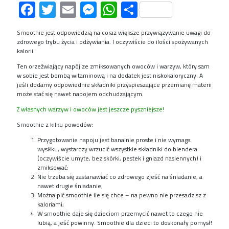
Facebook
Twitter
Email
Messenger
WhatsApp
Share
Smoothie jest odpowiedzią na coraz większe przywiązywanie uwagi do
zdrowego trybu życia i odżywiania. I oczywiście do ilości spożywanych
kalorii.
Ten orzeźwiający napój ze zmiksowanych owoców i warzyw, który sam
w sobie jest bombą witaminową i na dodatek jest niskokaloryczny. A
jeśli dodamy odpowiednie składniki przyspieszające przemianę materii
może stać się nawet napojem odchudzającym.
Z własnych warzyw i owoców jest jeszcze pyszniejsze!
Smoothie z kilku powodów:
Przygotowanie napoju jest banalnie proste i nie wymaga
wysiłku, wystarczy wrzucić wszystkie składniki do blendera
(oczywiście umyte, bez skórki, pestek i gniazd nasiennych) i
zmiksować;
Nie trzeba się zastanawiać co zdrowego zjeść na śniadanie, a
nawet drugie śniadanie;
Można pić smoothie ile się chce – na pewno nie przesadzisz z
kaloriami;
W smoothie daje się dzieciom przemycić nawet to czego nie
lubią, a jeść powinny. Smoothie dla dzieci to doskonały pomysł!