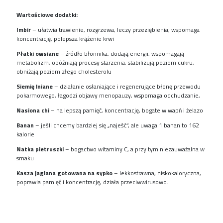
Wartościowe dodatki:
Imbir
– ułatwia trawienie, rozgrzewa, leczy przeziębienia, wspomaga
koncentrację, polepsza krążenie krwi
Płatki owsiane
– źródło błonnika, dodają energii, wspomagają
metabolizm, opóźniają procesy starzenia, stabilizują poziom cukru,
obniżają poziom złego cholesterolu
Siemię lniane
– działanie osłaniające i regenerujące błonę przewodu
pokarmowego, łagodzi objawy menopauzy, wspomaga odchudzanie,
Nasiona chi
– na lepszą pamięć, koncentrację, bogate w wapń i żelazo
Banan
– jeśli chcemy bardziej się „najeść”, ale uwaga 1 banan to 162
kalorie
Natka pietruszki
– bogactwo witaminy C, a przy tym niezauważalna w
smaku
Kasza jaglana gotowana na sypko
– lekkostrawna, niskokaloryczna,
poprawia pamięć i koncentrację, działa przeciwwirusowo.