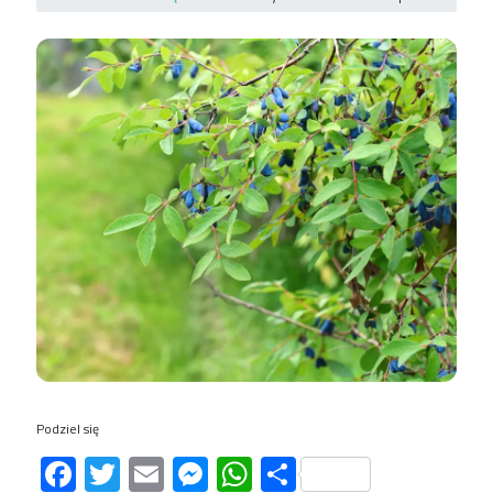
Podziel się
Facebook
Twitter
Email
Messenger
WhatsApp
Share