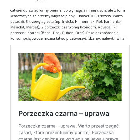
Łatwiej uprawiać formy pienne, bo wymagają mniej cięcia, ale z form
krzaczastych zbierzemy większe plony – nawet 10 kg/krzew. Warto
posadzić 3 krzewy agrestu (np. Invicta, Hinnonmaki Rot, Kamieniar,
Malachit, Martlet), 2 porzeczki czerwonej (Rondom, Rovada) i 4
porzeczki czarnej (Bona, Tisel, Ruben, Ores). Poza bezpośrednią
konsumpcją owoce można łatwo przetworzyć (dżemy, nalewki, wina).