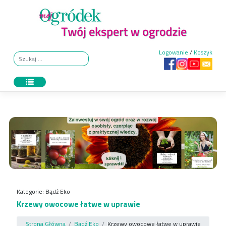
Skip
to
content
Logowanie
/
Koszyk
Kategorie:
Bądź Eko
Krzewy owocowe łatwe w uprawie
Strona Główna
Bądź Eko
Krzewy owocowe łatwe w uprawie