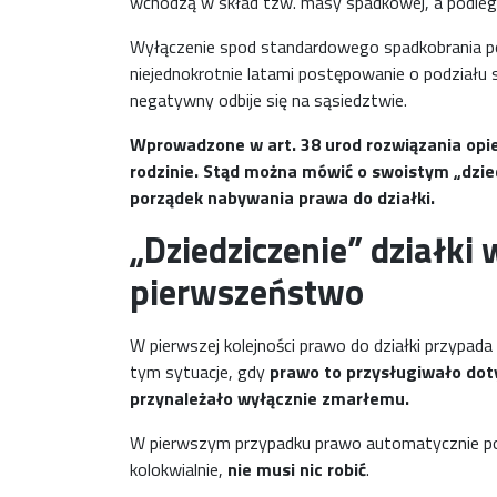
wchodzą w skład tzw. masy spadkowej, a podlega
Wyłączenie spod standardowego spadkobrania poz
niejednokrotnie latami postępowanie o podziału 
negatywny odbije się na sąsiedztwie.
Wprowadzone w art. 38 urod rozwiązania opier
rodzinie. Stąd można mówić o swoistym „dzie
porządek nabywania prawa do działki.
„Dziedziczenie” działk
pierwszeństwo
W pierwszej kolejności prawo do działki przypad
tym sytuacje, gdy
prawo to przysługiwało do
przynależało wyłącznie zmarłemu.
W pierwszym przypadku prawo automatycznie po
kolokwialnie,
nie musi nic robić
.