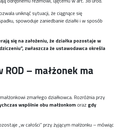
ją odrębnemu reżimowi, ujętemu w art. 38 urod.
wala uniknąć sytuacji, że ciągnące się
spadku, spowoduje zaniedbanie działki i w sposób
ają się na założeniu, że działka pozostaje w
dziczeniu”, zwłaszcza że ustawodawca określa
i w ROD – małżonek ma
a małżonkowi zmarłego działkowca. Rozróżnia przy
tychczas wspólnie obu małżonkom
oraz
gdy
zostaje „w całości” przy żyjącym małżonku – mówiąc