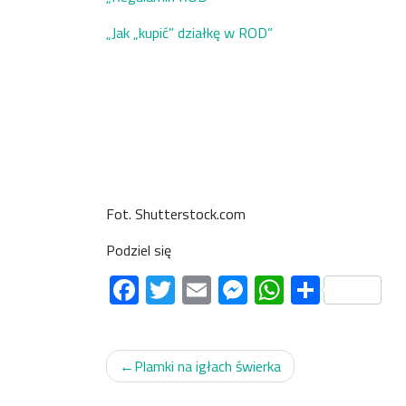
„Jak „kupić” działkę w ROD”
Fot. Shutterstock.com
Podziel się
Facebook
Twitter
Email
Messenger
WhatsAp
Share
Nawigacja
Plamki na igłach świerka
wpisu