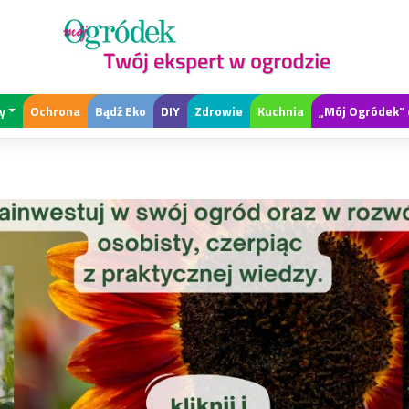
y
Ochrona
Bądź Eko
DIY
Zdrowie
Kuchnia
„Mój Ogródek” 