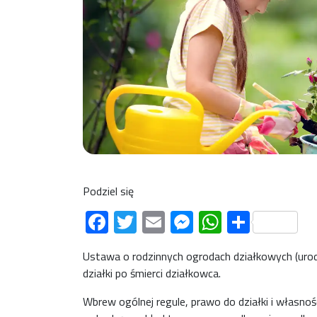
Podziel się
Facebook
Twitter
Email
Messenger
WhatsAp
Share
Ustawa o rodzinnych ogrodach działkowych (urod
działki po śmierci działkowca.
Wbrew ogólnej regule, prawo do działki i własność