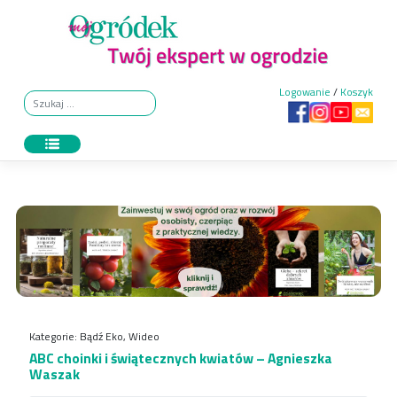
Skip
to
content
Logowanie
/
Koszyk
Kategorie:
Bądź Eko
,
Wideo
ABC choinki i świątecznych kwiatów – Agnieszka
Waszak