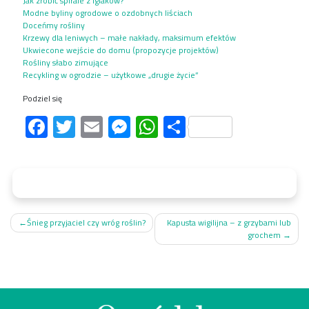
Jak zrobić spirale z iglaków?
Modne byliny ogrodowe o ozdobnych liściach
Doceńmy rośliny
Krzewy dla leniwych – małe nakłady, maksimum efektów
Ukwiecone wejście do domu (propozycje projektów)
Rośliny słabo zimujące
Recykling w ogrodzie – użytkowe „drugie życie”
Podziel się
Facebook
Twitter
Email
Messenger
WhatsApp
Share
Nawigacja
Śnieg przyjaciel czy wróg roślin?
Kapusta wigilijna – z grzybami lub
grochem
wpisu