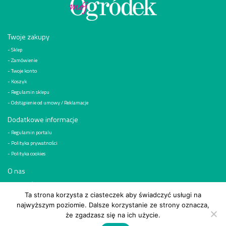
Twoje zakupy
Sklep
Zamówienie
Twoje konto
Koszyk
Regulamin sklepu
Odstąpienie od umowy / Reklamacje
Dodatkowe informacje
Regulamin portalu
Polityka prywatności
Polityka cookies
O nas
Kim jesteśmy
Reklama
Ta strona korzysta z ciasteczek aby świadczyć usługi na
najwyższym poziomie. Dalsze korzystanie ze strony oznacza,
Kontakt
że zgadzasz się na ich użycie.