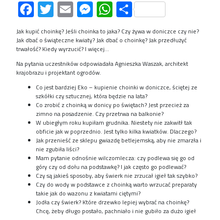
Facebook
Twitter
Email
Messenger
WhatsApp
Share
Jak kupić choinkę? Jeśli choinka to jaka? Czy żywa w doniczce czy nie?
Jak dbać o świąteczne kwiaty? Jak dbać o choinkę? Jak przedłużyć
trwałość? Kiedy wyrzucić? I więcej…
Na pytania uczestników odpowiadała Agnieszka Waszak, architekt
krajobrazu i projektant ogrodów.
Co jest bardziej Eko – kupienie choinki w doniczce, ściętej ze
szkółki czy sztucznej, która będzie na lata?
Co zrobić z choinką w donicy po świętach? Jest przecież za
zimno na posadzenie. Czy przetrwa na balkonie?
W ubiegłym roku kupiłam grudnika. Niestety nie zakwitł tak
obficie jak w poprzednio. Jest tylko kilka kwiatków. Dlaczego?
Jak przenieść ze sklepu gwiazdę betlejemską, aby nie zmarzła i
nie zgubiła liści?
Mam pytanie odnośnie wilczomlecza: czy podlewa się go od
góry czy od dołu na podstawkę? I jak często go podlewać?
Czy są jakieś sposoby, aby świerk nie zrzucał igieł tak szybko?
Czy do wody w podstawce z choinką warto wrzucać preparaty
takie jak do wazonu z kwiatami ciętymi?
Jodła czy świerk? Które drzewko lepiej wybrać na choinkę?
Chcę, żeby długo postało, pachniało i nie gubiło za dużo igieł