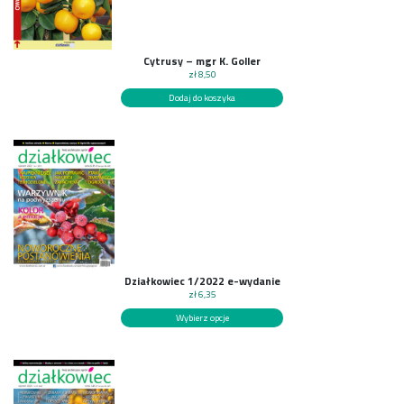
Cytrusy – mgr K. Goller
zł
8,50
Dodaj do koszyka
Działkowiec 1/2022 e-wydanie
zł
6,35
Wybierz opcje