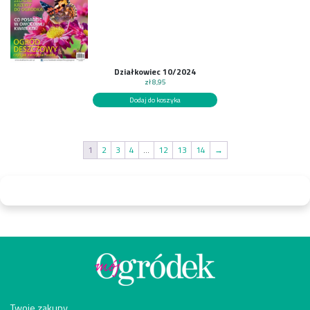
Działkowiec 10/2024
zł
8,95
Dodaj do koszyka
1
2
3
4
…
12
13
14
→
Twoje zakupy