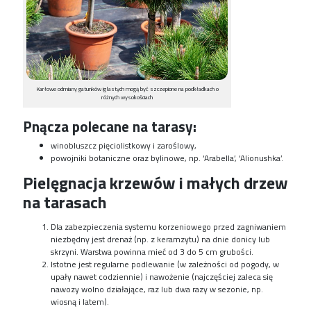
Karłowe odmiany gatunków iglastych mogą być szczepione na podkładkach o
różnych wysokościach
Pnącza polecane na tarasy:
winobluszcz pięciolistkowy i zaroślowy,
powojniki botaniczne oraz bylinowe, np. ‘Arabella’, ‘Alionushka’.
P
ielęgnacja
krzewów i małych drzew
na tarasach
Dla zabezpieczenia systemu korzeniowego przed zagniwaniem
niezbędny jest drenaż (np. z keramzytu) na dnie donicy lub
skrzyni. Warstwa powinna mieć od 3 do 5 cm grubości.
Istotne jest regularne podlewanie (w zależności od pogody, w
upały nawet codziennie) i nawożenie (najczęściej zaleca się
nawozy wolno działające, raz lub dwa razy w sezonie, np.
wiosną i latem).