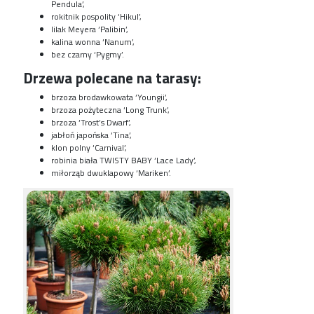
Pendula’,
rokitnik pospolity ‘Hikul’,
lilak Meyera ‘Palibin’,
kalina wonna ‘Nanum’,
bez czarny ‘Pygmy’.
Drzewa polecane na tarasy:
brzoza brodawkowata ‘Youngii’,
brzoza pożyteczna ‘Long Trunk’,
brzoza ‘Trost’s Dwarf’,
jabłoń japońska ‘Tina’,
klon polny ‘Carnival’,
robinia biała TWISTY BABY ‘Lace Lady’,
miłorząb dwuklapowy ‘Mariken’.