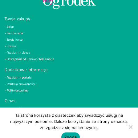
Twoje zakupy
Sklep
Zamówienie
Twoje konto
Koszyk
Regulamin sklepu
Odstąpienie od umowy / Reklamacje
Dodatkowe informacje
Regulamin portalu
Polityka prywatności
Polityka cookies
O nas
Kim jesteśmy
Reklama
Ta strona korzysta z ciasteczek aby świadczyć usługi na
najwyższym poziomie. Dalsze korzystanie ze strony oznacza,
Kontakt
że zgadzasz się na ich użycie.
© 2026
Wydawnictwo „Działkowiec” Sp. z o.o, ul. Bobrowiecka 1, 00-728 Warszawa
Zgoda