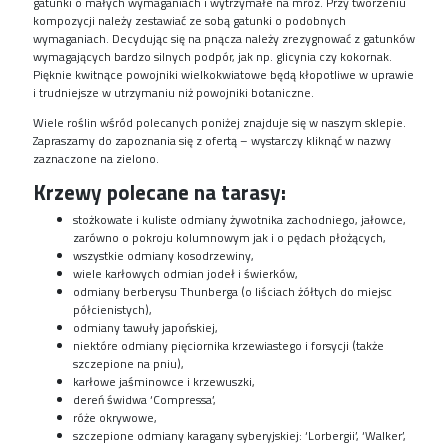
gatunki o małych wymaganiach i wytrzymałe na mróz. Przy tworzeniu
kompozycji należy zestawiać ze sobą gatunki o podobnych
wymaganiach. Decydując się na pnącza należy zrezygnować z gatunków
wymagających bardzo silnych podpór, jak np. glicynia czy kokornak.
Pięknie kwitnące powojniki wielkokwiatowe będą kłopotliwe w uprawie
i trudniejsze w utrzymaniu niż powojniki botaniczne.
Wiele roślin wśród polecanych poniżej znajduje się w naszym sklepie.
Zapraszamy do zapoznania się z ofertą – wystarczy kliknąć w nazwy
zaznaczone na zielono.
Krzewy polecane na tarasy:
stożkowate i kuliste odmiany żywotnika zachodniego, jałowce,
zarówno o pokroju kolumnowym jak i o pędach płożących,
wszystkie odmiany kosodrzewiny,
wiele karłowych odmian jodeł i świerków,
odmiany berberysu Thunberga (o liściach żółtych do miejsc
półcienistych),
odmiany tawuły japońskiej,
niektóre odmiany pięciornika krzewiastego i forsycji (także
szczepione na pniu),
karłowe jaśminowce i krzewuszki,
dereń świdwa ‘Compressa’,
róże okrywowe,
szczepione odmiany karagany syberyjskiej: ‘Lorbergii’, ‘Walker’,