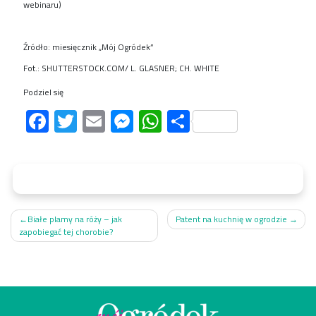
webinaru)
Źródło: miesięcznik „Mój Ogródek”
Fot.: SHUTTERSTOCK.COM/ L. GLASNER; CH. WHITE
Podziel się
Facebook
Twitter
Email
Messenger
WhatsApp
Share
Nawigacja
Białe plamy na róży – jak
Patent na kuchnię w ogrodzie
zapobiegać tej chorobie?
wpisu