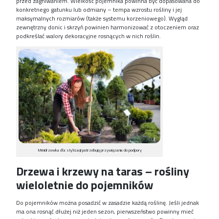
przed zagniwaniem. Wielkość pojemnika powinna być dopasowana do
konkretnego gatunku lub odmiany – tempa wzrostu rośliny i jej
maksymalnych rozmiarów (także systemu korzeniowego). Wygląd
zewnętrzny donic i skrzyń powinien harmonizować z otoczeniem oraz
podkreślać walory dekoracyjne rosnących w nich roślin.
Minidrzewka dla stylizacji potrzebują przywiązania do podpory
Drzewa i krzewy na taras – rośliny
wieloletnie do pojemników
Do pojemników można posadzić w zasadzie każdą roślinę. Jeśli jednak
ma ona rosnąć dłużej niż jeden sezon, pierwszeństwo powinny mieć