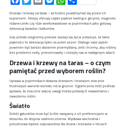
Facebook
Twitter
Email
Messenger
WhatsApp
Share
Drzewa i krzewy na taras – aż trudno powstrzymać się przed ich
kupieniem.
Sklepy oferują często pięknie kwitnące glicynie, magnolie,
różaneczniki czy róże wielkokwiatowe w pojemnikach jako gotową
dekorację tarasów i balkonów.
Gdy jednak ulegniemy pokusie zazwyczaj życie pokazuje, że takie
piękności to dekoracja tylko na jeden sezon. Dlatego nasz wybór
powinien być bardzo starannie przemyślany, jeśli chcemy, aby rośliny
bez problemu rosły, przezimowały i cieszyły nas w następnym latach.
Drzewa i krzewy na taras – o czym
pamiętać przed wyborem roślin
?
Uprawa w pojemnikach stwarza drzewom i krzewom znacznie
trudniejsze warunki wzrostu niż w gruncie. Ograniczona ilość podłoża
sprawia, że znacznie więcej uwagi trzeba poświęcić nawadnianiu i
nawożeniu roślin.
Światło
Dobór gatunków musi być ściśle związany z ich preferencjami w
stosunku do stopnia nasłonecznienia. Wystawa wschodnia i
południowa będzie odpowiednia dla drzew i krzewów o liściach