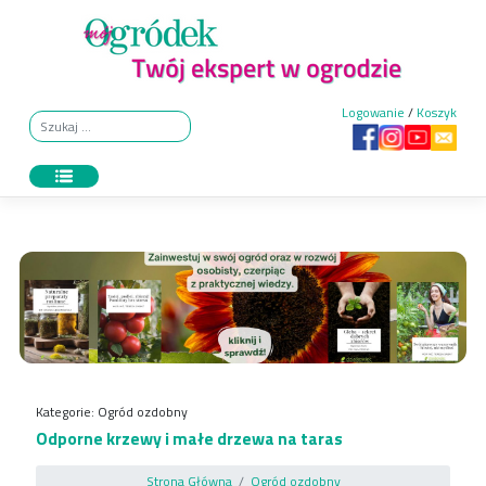
Skip
to
content
Logowanie
/
Koszyk
Kategorie:
Ogród ozdobny
Odporne krzewy i małe drzewa na taras
Strona Główna
Ogród ozdobny