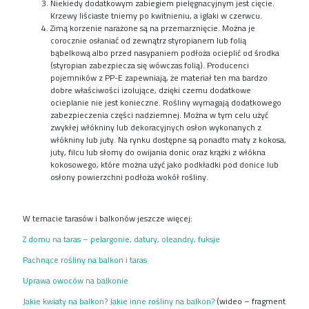
Niekiedy dodatkowym zabie
giem pielęgnacyjnym jest cięcie
.
Krzewy liściaste tniemy po kwitnieniu, a iglaki w czerwcu.
Zimą korzenie narażone są na przemarznięcie. Można je
corocznie osłaniać od zewnątrz styropianem lub folią
bąbelkową albo przed nasypaniem podłoża ocieplić od środka
(styropian zabezpiecza się wówczas folią). Producenci
pojemników z PP-E zapewniają, że materiał ten ma bardzo
dobre właściwości izolujące, dzięki czemu dodatkowe
ocieplanie nie jest konieczne.
Rośliny wymagają dodatkowego
zabezpieczenia części nadziemnej. Można w tym celu użyć
zwykłej włókniny lub dekoracyjnych osłon wykonanych z
włókniny lub juty. Na rynku dostępne są ponadto maty z kokosa,
juty, filcu lub słomy do owijania donic oraz krążki z włókna
kokosowego, które można użyć jako podkładki pod donice lub
osłony powierzchni podłoża wokół rośliny.
W temacie tarasów i balkonów jeszcze więcej:
Z domu na taras – pelargonie, datury, oleandry, fuksje
Pachnące rośliny na balkon i taras
Uprawa owoców na balkonie
Jakie kwiaty na balkon? Jakie inne rośliny na balkon?
(wideo – fragment