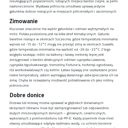
nieulegających poparzeniom, lubiących miejsca bardzo ciepłe, w pełni
nasłonecznione. Wystawa północna umożliwia uprawę jedynie
gatunków dobrze rosnących w miejscach
półcienistych
i zacienionych.
Zimowanie
Kluczowe znaczenie ma wybór gatunków i odmian wytrzymałych na
mróz. Polska podzielona jest na kilka stref klimatycznych. Gatunki
świetnie rosnące w okolicach Szczecina, gdzie temperatura minimalna
wynosi od -15 do -12°C mogą nie przeżyć zimy w okolicach Suwałk,
gdzie temperatura minimalna ma wartość od -26 do -23°C. Z tego
względu szukając roślin na balkony i tarasy niekiedy lepiej jest
zrezygnować z bardzo atrakcyjnych odmian cyprysika
Lawsona
,
cyprysika
tępołuskowego
, trzmieliny
Fortune’a
, hortensji ogrodowej,
róż wielkokwiatowych czy ketmii. Łatwo bywają one uszkadzane przez
niskie
temperatury, zatem wymagają starannego zabezpieczania ich na
zimę. Chyba że rozważamy możliwość potraktowania ich jako rośliny
jednoroczne.
Dobre donice
Drzewa lub krzewy można uprawiać w głębokich drewnianych
skrzyniach (drewno musi być zaimpregnowane) lub odpowiednio
dużych mrozoodpornych donicach – glinianych, ceramicznych,
wykonanych z
polimerobetonu
lub PP-E. Każdy pojemnik musi mieć
otwory umożliwiające odpływ nadmiaru wody, co uchroni korzenie