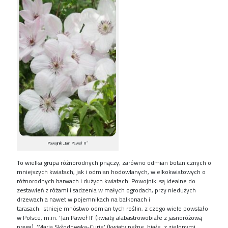
Powojnik „Jan Paweł II”
T
o wielka grupa różnorodnych pnączy, zarówno odmian botanicznych o
mniejszych kwiatach, jak i odmian hodowlanych, wielkokwiatowych o
różnorodnych barwach i
dużych
kwiatach.
Powojniki są i
dealne do
zestawień z różami i sadzenia w małych ogrodach, przy niedużych
drzewach a nawet w pojemnikach na balkonach
i
tarasach
.
Istnieje
mnóstwo
odmian
tych roślin,
z czego
wiele powstało
w Polsce, m.in.
’
Jan Paweł II’ (kwiaty alabastrowobiałe z jasnoróżową
pręgą),
’
Maria Skłodowska-Curie’ (kwiaty pełne, białe, z zielonymi