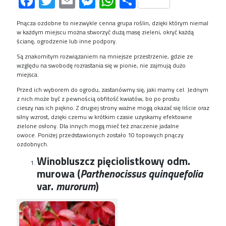
Facebook
Twitter
Email
Messenger
WhatsApp
Share
Pnącza ozdobne to niezwykle cenna grupa roślin
, dzięki którym niemal
w każdym miejscu można stworzyć dużą masę zieleni, okryć każdą
ścianę, ogrodzenie lub inne podpory.
Są znakomitym rozwiązaniem na mniejsze przestrzenie, gdzie ze
względu na swobodę rozrastania się w pionie, nie zajmują dużo
miejsca.
Przed
ich
wyborem do ogrodu, zastanówmy się
,
jaki mamy cel
.
J
ednym
z nich
może być z pewnością obfitość kwiatów
, bo po prostu
cieszy
nas
ich piękno. Z drugiej strony
ważne mogą okazać się liście oraz
silny wzrost, dzięki czemu w krótkim czasie uzyskamy efektowne
zielone osłony. Dla innych mo
gą
mieć też znaczenie jadalne
owoce.
Poniżej przedstawi
onych zostało
10 topowych
pnączy
ozdobnych
.
Winobluszcz pięciolistkowy odm.
murowa (
Parthenocissus quinquefolia
var.
murorum
)