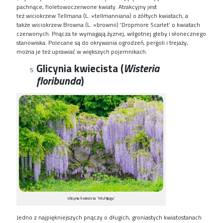
pachnące
,
fi
o
letowoczerwone
kwiaty.
Atrakcyjny jest
też
wiciokrzew
Tellmana
(
L
.
×
tellm
a
nniana
) o żółtych kwiatach
, a
także
wiciokrzew Browna (
L
.
×
brownii
)
’
Dr
o
pmore
Scarlet
’ o kwiatach
czerwonych. Pnącza
te
wymagają żyznej, wilgotnej gleby i słonecznego
stanowiska. Polecane są do okrywania ogrodzeń, pergoli i trejaży,
można je też uprawiać w większych pojemnikach.
Glicynia kwiecista (
Wisteria
floribunda
)
Glicynia kwiecista ’Multijuga’
J
edno z najpiękniejszych pnączy o długich
, groniastych
kwiatostanach