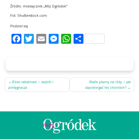
Źródło: miesięcznik „Mój Ogródek”
Fot. Shutterstock.com
Podziel się
Facebook
Twitter
Email
Messenger
WhatsApp
Share
Nawigacja
Róże rabatowe – wybór i
Białe plamy na róży – jak
pielęgnacja
zapobiegać tej chorobie?
wpisu