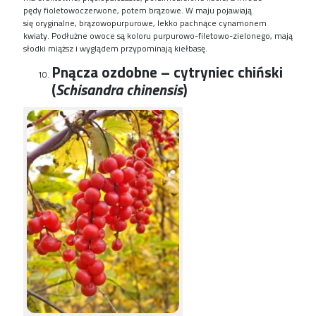
pędy
fioletowoczerwone
, potem brązowe
. W maju pojawiają
się
oryginalne
,
brązowopurpurowe
, lekko pachnące cynamonem
kwiaty. Podłużne owoce są koloru purpurowo-filetowo-zielonego, mają
słodki miąższ
i
wyglądem przypominają kiełbasę.
Pnącza ozdobne – cytryniec chiński
(
Schisandra chinensis
)