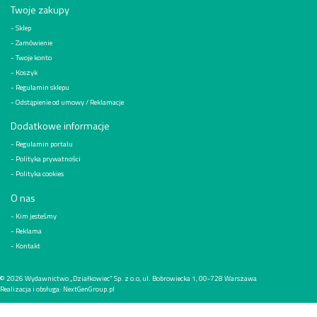
Twoje zakupy
Sklep
Zamówienie
Twoje konto
Koszyk
Regulamin sklepu
Odstąpienie od umowy / Reklamacje
Dodatkowe informacje
Regulamin portalu
Polityka prywatności
Polityka cookies
O nas
Kim jesteśmy
Reklama
Kontakt
© 2026
Wydawnictwo „Działkowiec” Sp. z o.o, ul. Bobrowiecka 1, 00-728 Warszawa
Realizacja i obsługa:
NextGenGroup.pl