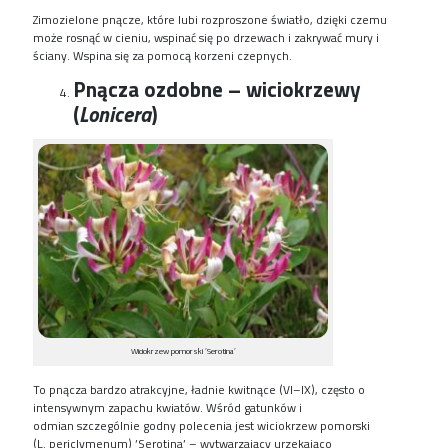
Z
imozielone pnącze, które lubi rozproszone światło, dzięki czemu
może
rosną
ć
w
cieniu, wspinać się po drzewach i zakrywać mury i
ściany. Wspina się
za
pomocą
korzeni
czepnych.
Pnącza ozdobne – wiciokrzewy
(
Lonicera
)
Wiciokrzew pomorski ’Serotina’
T
o pnącza
bardzo
atrakcyjne, ładnie kwitnące
(VI–IX)
, często
o
intensywnym zapachu kwiatów. Wśród gatunków i
odmian
szczególnie
godn
y
polecenia
jest
wiciokrzew pomorski
(
L
.
per
i
cl
y
menum
)
’
Serotina
’
– wytwarzający
urzekająco