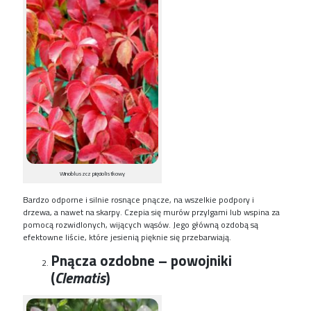
Winobluszcz pięciolistkowy
B
ardzo odporne i silnie rosnące pnącze
,
na wszelkie podpory i
drzewa
,
a nawet na skarpy. Czepia się murów przylgami lub wspina za
pomocą rozwidlonych,
wijących wąsów.
Jego główną ozdobą są
efektowne l
iście
, które
jesienią
pięknie się
przebarwiają.
Pnącza ozdobne – powojniki
(
Clematis
)