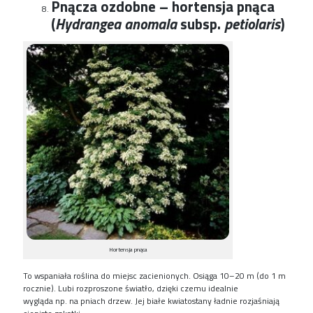
Pnącza ozdobne – hortensja pnąca
(
Hydrangea anomala
subsp.
petiolaris
)
Hortensja pnąca
To wspaniała roślina do miejsc zacieni
o
nych. O
siąga 10
–
20 m (do 1 m
rocznie)
. L
ubi rozproszone światło, dzięki czemu idealnie
wygląda
np.
na pniach drzew. Jej białe kwiatostany ładnie rozjaśniają