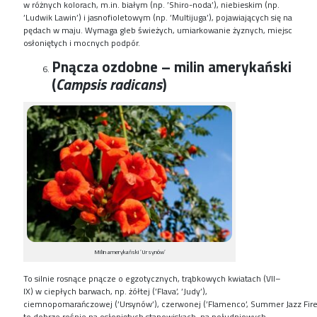
w
różnych
kolorach
,
m.in.
białym (
np. ’
Shiro-noda
’), niebieskim (
np.
’
Ludwik Lawin’) i
jasno
fioletowym (
np. ’
Multijuga
’)
,
pojawiających się na
pędach w maju. Wymaga gleb świeżych, umiarkowanie żyznych, miejsc
osłoniętych i mocnych podpór.
Pnącza ozdobne – milin amerykański
(
Campsis radicans
)
Milin amerykański ’Ursynów’
T
o silnie rosnące pnącze o egzotycznych, trąbkowych kwiatach
(VII–
IX)
w ciepłych barwach,
np.
żółt
ej (’
Flava
’,
’
Judy’
)
,
ciemnopomarańczow
ej
(’
Ursynów’
),
czerwon
ej
(’
Flamenco’
,
Summer
Jazz
Fir
to dobrze ro
śnie
na
osłoniętych stanowiskach, na południowych