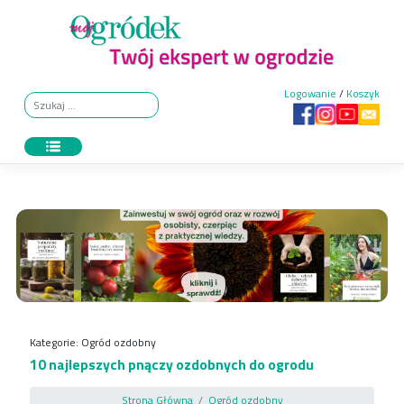
Skip
to
content
Logowanie
/
Koszyk
Kategorie:
Ogród ozdobny
10 najlepszych pnączy ozdobnych do ogrodu
Strona Główna
Ogród ozdobny