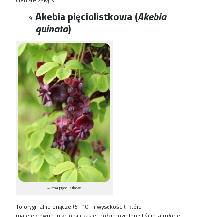
cieniste zakątki.
Akebia pięciolistkowa (
Akebia
quinata
)
Akebia pięciolistkowa
T
o oryginalne pnącze (5
–
10 m wysokości), które
ma
efektowne
,
pięciopalczaste,
półzimozielone
liście, a młode