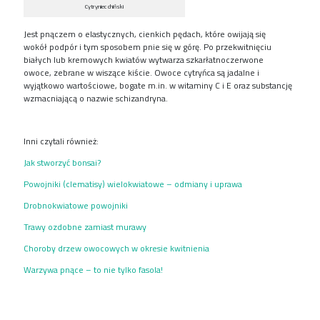
Cytryniec chiński
J
est pnączem o elastycznych, cienkich pędach, które owijają się
wokół
podpór
i
tym sposobem pnie się w górę. Po przekwitnięciu
białych lub kremowych
kwiatów
wytwarza
szkarłatnoczerwone
owoce
,
zebrane w wiszące kiści
e
. Owoce cytryńca
są
jadalne
i
wyjątkowo wartościowe,
bogate
m.in.
w witamin
y C i
E oraz substancję
wzmacniającą o nazwie
schizandryna
.
Inni czytali również:
Jak stworzyć bonsai?
Powojniki (clematisy) wielokwiatowe – odmiany i uprawa
Drobnokwiatowe powojniki
Trawy ozdobne zamiast murawy
Choroby drzew owocowych w okresie kwitnienia
Warzywa pnące – to nie tylko fasola!