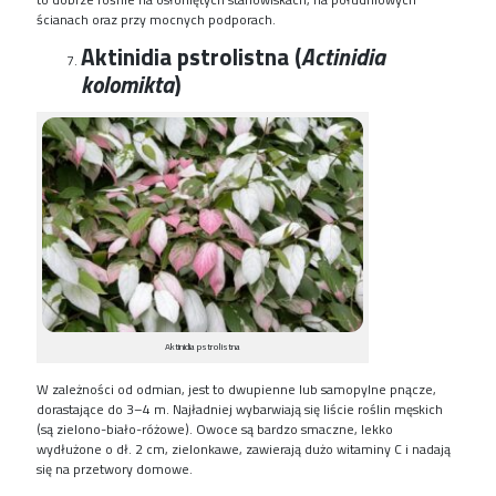
ścianach oraz przy mocnych podporach.
Aktinidia pstrolistna (
Actinidia
kolomikta
)
Aktinidia pstrolistna
W
zależności od odmian
, jest to
dwupienne lub samopylne pnącze,
dorastające do 3
–
4 m. Najładniej wybarwiają się liście roślin męskich
(są zielono-biało-różowe).
Owoce są
bardzo smaczne,
lekko
wydłużone o dł. 2 cm, zielonkawe, zawierają dużo witaminy C i nadają
się na przetwory domowe.