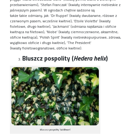
przebarwieniami),
’
Stefan Franczak’ (kwiaty intensywnie niebieskie z
jaśniejszym pasem). W ogrodach chętnie sadzone są
także
takie
odmiany
,
jak
:
’
Dr
Ruppel
’ (kwiaty dwubarwne, różowe z
czerwonym pasem, wcześnie kwitnie),
’
Etoile
Violette
’ (kwiaty
fioletowe, długo kwitnie),
’
Jackmanii
’ (odmiana najstarsza i obficie
kwitnąca na filetowo),
’
Niobe’ (kwiaty ciemnoczerwone, aksamitne,
obficie kwitnąca),
’
Polish
Spirit
’ (kwiaty niebieskopurpurowe, zdrowa,
wyjątkowo obficie i długo kwitnie),
’
The
President
’
(kwiaty
f
io
letowogranatowe
, obficie kwitnie).
Bluszcz pospolity (
Hedera helix
)
Bluszcz pospolity ’Goldheart’