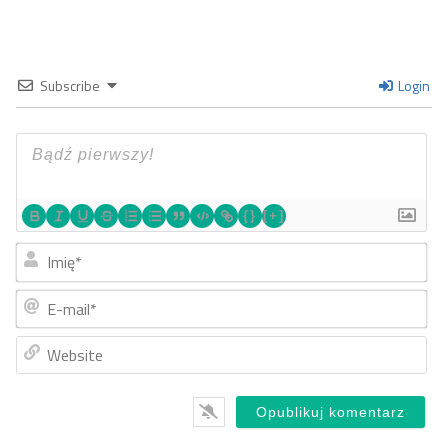
Subscribe
Login
{}
[+]
Imi
E-
mai
Web