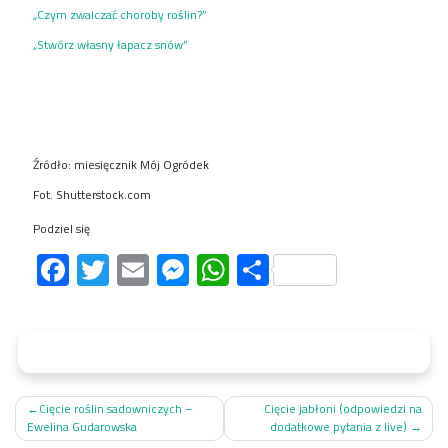
„Czym zwalczać choroby roślin?”
„Stwórz własny łapacz snów”
Źródło: miesięcznik Mój Ogródek
Fot. Shutterstock.com
Podziel się
Facebook
Twitter
Email
Messenger
WhatsApp
Share
Nawigacja
Cięcie roślin sadowniczych –
Cięcie jabłoni (odpowiedzi na
Ewelina Gudarowska
dodatkowe pytania z live)
wpisu