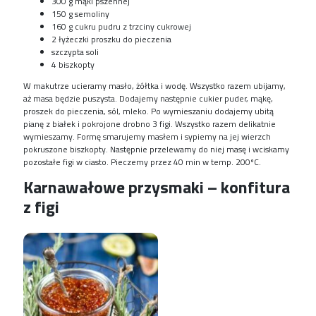
300 g mąki pszennej
150 g semoliny
160 g cukru pudru z trzciny cukrowej
2 łyżeczki proszku do pieczenia
szczypta soli
4 biszkopty
W makutrze ucieramy masło, żółtka i wodę. Wszystko razem ubijamy,
aż masa będzie puszysta. Dodajemy następnie cukier puder, mąkę,
proszek do pieczenia, sól, mleko. Po wymieszaniu dodajemy ubitą
pianę z białek i pokrojone drobno 3 figi. Wszystko razem delikatnie
wymieszamy. Formę smarujemy masłem i sypiemy na jej wierzch
pokruszone biszkopty. Następnie przelewamy do niej masę i wciskamy
pozostałe figi w ciasto. Pieczemy przez 40 min w temp. 200ºC.
Karnawałowe przysmaki – konfitura
z figi