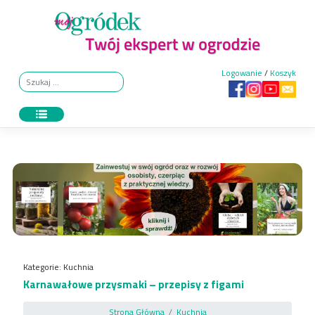
Skip
to
content
Logowanie
/
Koszyk
Kategorie:
Kuchnia
Karnawałowe przysmaki – przepisy z figami
Strona Główna
Kuchnia