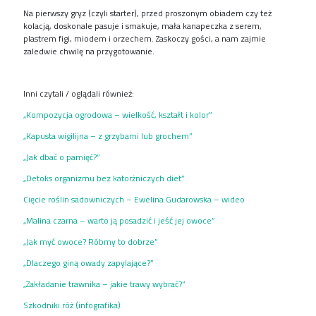
Na pierwszy gryz (czyli starter), przed proszonym obiadem czy też
kolacją, doskonale pasuje i smakuje, mała kanapeczka z serem,
plastrem figi, miodem i orzechem. Zaskoczy gości, a nam zajmie
zaledwie chwilę na przygotowanie.
Inni czytali / oglądali również:
„Kompozycja ogrodowa – wielkość, kształt i kolor”
„Kapusta wigilijna – z grzybami lub grochem”
„Jak dbać o pamięć?”
„Detoks organizmu bez katorżniczych diet”
Cięcie roślin sadowniczych – Ewelina Gudarowska – wideo
„Malina czarna – warto ją posadzić i jeść jej owoce”
„Jak myć owoce? Róbmy to dobrze”
„Dlaczego giną owady zapylające?”
„Zakładanie trawnika – jakie trawy wybrać?”
Szkodniki róż (infografika)