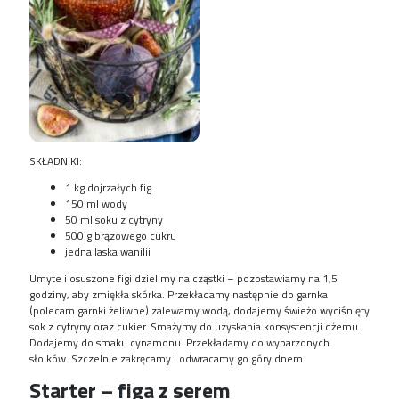
SKŁADNIKI:
1 kg dojrzałych fig
150 ml wody
50 ml soku z cytryny
500 g brązowego cukru
jedna laska wanilii
Umyte i osuszone figi dzielimy na cząstki – pozostawiamy na 1,5
godziny, aby zmiękła skórka. Przekładamy następnie do garnka
(polecam garnki żeliwne) zalewamy wodą, dodajemy świeżo wyciśnięty
sok z cytryny oraz cukier. Smażymy do uzyskania konsystencji dżemu.
Dodajemy do smaku cynamonu. Przekładamy do wyparzonych
słoików. Szczelnie zakręcamy i odwracamy go góry dnem.
Starter – figa z serem