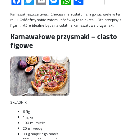
Facebook
Twitter
Email
Messenger
WhatsApp
Share
Karnawał jeszcze trwa… Chociaż nie zostało nam go już wiele w tym
roku. Osłódźmy sobie zatem końcówkę tego okresu. Oto przepisy z
figami, które idealne będą na ostatnie karnawałowe przysmaki.
Karnawałowe przysmaki – c
iasto
figowe
SKŁADNIKI:
6 fig
4 jajka
100 ml mleka
20 ml wody
80 g miękkiego masła