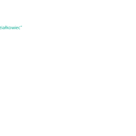
ziałkowiec”
p