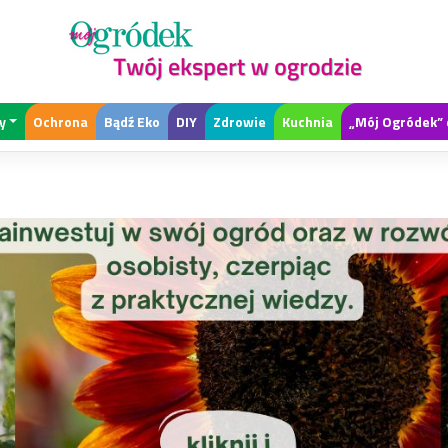
y
Ochrona
Bądź Eko
DIY
Zdrowie
Kuchnia
„Mój Ogródek” 