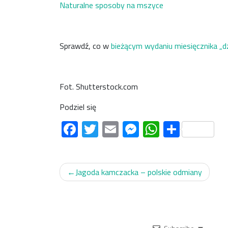
Naturalne sposoby na mszyce
Sprawdź, co w
bieżącym wydaniu miesięcznika „d
Fot. Shutterstock.com
Podziel się
Facebook
Twitter
Email
Messenger
WhatsAp
Share
Nawigacja
Jagoda kamczacka – polskie odmiany
wpisu