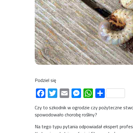
Podziel się
Facebook
Twitter
Email
Messenger
WhatsAp
Share
Czy to szkodnik w ogrodzie czy pożyteczne stwo
spowodowało chorobę rośliny?
Na tego typu pytania odpowiadał ekspert profes