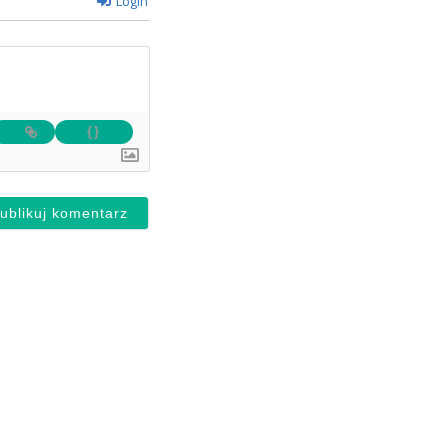
Login
{}