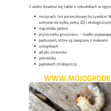
Z wideo dowiesz się także o szkodnikach w ogrodz
mszycach, też porzeczkowej (oczywiście! 
ochronie nie byłby pełny 😉) i ekologicznyc
mączniaku jabłoni
pryszczarku gruszowcu – rzadko pojawiają
pędrusiach, które są związane z malwami
ochojnikach
wtyku straszyku
piórolotku
pędrakach chrabąszczy