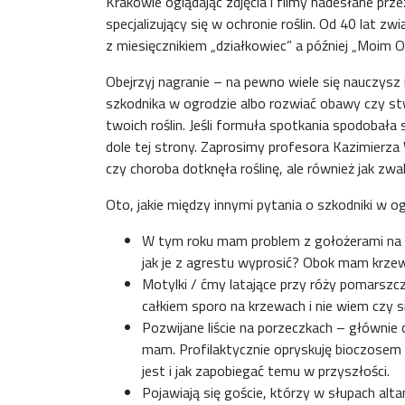
Krakowie oglądając zdjęcia i filmy nadesłane pr
specjalizujący się w ochronie roślin. Od 40 lat 
z miesięcznikiem „działkowiec” a później „Moim O
Obejrzyj nagranie – na pewno wiele się nauczysz 
szkodnika w ogrodzie albo rozwiać obawy czy st
twoich roślin. Jeśli formuła spotkania spodobała
dole tej strony. Zaprosimy profesora Kazimierza
czy choroba dotknęła roślinę, ale również jak zwal
Oto, jakie między innymi pytania o szkodniki w og
W tym roku mam problem z gołożerami na ag
jak je z agrestu wyprosić? Obok mam krzew
Motylki / ćmy latające przy róży pomarszcz
całkiem sporo na krzewach i nie wiem czy s
Pozwijane liście na porzeczkach – głównie 
mam. Profilaktycznie opryskuję bioczosem
jest i jak zapobiegać temu w przyszłości.
Pojawiają się goście, którzy w słupach alta