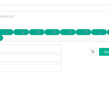
Imię*
E-
mail*
Website