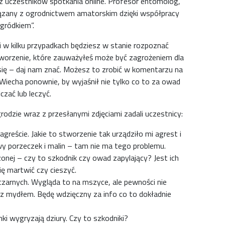
zez uczestników spotkania online. Profesor entomolog,
związany z ogrodnictwem amatorskim dzięki współpracy
gródkiem”.
i w kilku przypadkach będziesz w stanie rozpoznać
worzenie, które zauważyłeś może być zagrożeniem dla
 się – daj nam znać. Możesz to zrobić w komentarzu na
 Wiecha ponownie, by wyjaśnił nie tylko co to za owad
czać lub leczyć.
rodzie wraz z przesłanymi zdjęciami zadali uczestnicy:
reście. Jakie to stworzenie tak urządziło mi agrest i
y porzeczek i malin – tam nie ma tego problemu.
onej – czy to szkodnik czy owad zapylający? Jest ich
ię martwić czy cieszyć.
czarnych. Wygląda to na mszyce, ale pewności nie
 z mydłem. Będę wdzięczny za info co to dokładnie
nki wygryzają dziury. Czy to szkodniki?