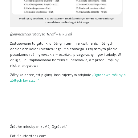
Projekt przy ogrodzeniu z zastosowaniem gatunków o różnym terminie kwitnienia i różnych
odcieniach koloru niebieskiego i fioletowego
(powierzchnia rabaty to 18 m
²
– 6
×
3 m)
Zastosowano tu gatunki o różnym terminie kwitnienia i różnych
odcieniach koloru niebieskiego i fioletowego. Przy samym płocie
posadzono rośliny wysokie – ostróżki, przegorzany, irysy i tojady. W
drugiej linii zaplanowano hortensje i perowskie, a z przodu rośliny
niskie, okrywowe.
Żółty kolor też jest piękny. Inspirujemy w artykule
„Ogrodowe rośliny o
żółtych kwiatach”
.
Źródło: miesięcznik „Mój Ogródek”
Fot. Shutterstock.com