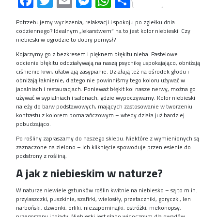
Facebook
Twitter
Email
Messenger
WhatsApp
Share
Potrzebujemy wyciszenia, relaksacji i spokoju po zgiełku dnia
codziennego? Idealnym „lekarstwem” na to jest kolor niebieski! Czy
niebieski w ogrodzie to dobry pomysł?
Kojarzymy go z bezkresem i pięknem błękitu nieba. Pastelowe
odcienie błękitu oddziaływają na naszą psychikę uspokajająco, obniżają
ciśnienie krwi, ułatwiają zasypianie. Działają też na ośrodek głodu i
obniżają łaknienie, dlatego nie powinniśmy tego koloru używać w
jadalniach i restauracjach. Ponieważ błękit koi nasze nerwy, można go
używać w sypialniach i salonach, gdzie wypoczywamy. Kolor niebieski
należy do barw podstawowych, mających zastosowanie w tworzeniu
kontrastu z kolorem pomarańczowym – wtedy działa już bardziej
pobudzająco.
Po rośliny zapraszamy do naszego sklepu. Niektóre z wymienionych są
zaznaczone na zielono – ich kliknięcie spowoduje przeniesienie do
podstrony z rośliną.
A jak z niebieskim w naturze?
W naturze niewiele gatunków roślin kwitnie na niebiesko – są to m.in.
przylaszczki, puszkinie, szafirki, wielosiły, przetaczniki, goryczki, len
narboński, dzwonki, orliki, niezapominajki, ostróżki, mekonopsy,
przegorzany i tojady. Niebieski jest słabo widocznym dla owadów