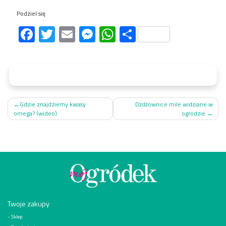
Podziel się
Facebook
Twitter
Email
Messenger
WhatsApp
Share
Nawigacja
Gdzie znajdziemy kwasy
Dżdżownice mile widziane w
omega? (wideo)
ogrodzie
wpisu
Twoje zakupy
Sklep