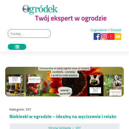
Skip
to
content
Logowanie
/
Koszyk
Kategorie:
DIY
Niebieski w ogrodzie – idealny na wyciszenie i relaks
Strona Główna
DIY