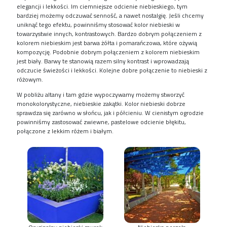
elegancji i lekkości. Im ciemniejsze odcienie niebieskiego, tym
bardziej możemy odczuwać senność, a nawet nostalgię. Jeśli chcemy
uniknąć tego efektu, powinniśmy stosować kolor niebieski w
towarzystwie innych, kontrastowych. Bardzo dobrym połączeniem z
kolorem niebieskim jest barwa żółta i pomarańczowa, które ożywią
kompozycję. Podobnie dobrym połączeniem z kolorem niebieskim
jest biały. Barwy te stanowią razem silny kontrast i wprowadzają
odczucie świeżości i lekkości. Kolejne dobre połączenie to niebieski z
różowym.
W pobliżu altany i tam gdzie wypoczywamy możemy stworzyć
monokolorystyczne, niebieskie zakątki. Kolor niebieski dobrze
sprawdza się zarówno w słońcu, jak i półcieniu. W cienistym ogrodzie
powinniśmy zastosować zwiewne, pastelowe odcienie błękitu,
połączone z lekkim różem i białym.