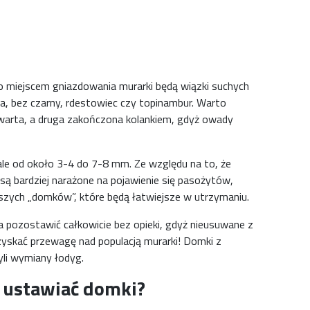
go miejscem gniazdowania murarki będą wiązki suchych
żyna, bez czarny, rdestowiec czy topinambur. Warto
twarta, a druga zakończona kolankiem, gdyż owady
ale od około 3-4 do 7-8 mm. Ze względu na to, że
są bardziej narażone na pojawienie się pasożytów,
szych „domków”, które będą łatwiejsze w utrzymaniu.
ia pozostawić całkowicie bez opieki, gdyż nieusuwane z
zyskać przewagę nad populacją murarki! Domki z
li wymiany łodyg.
 ustawiać domki?