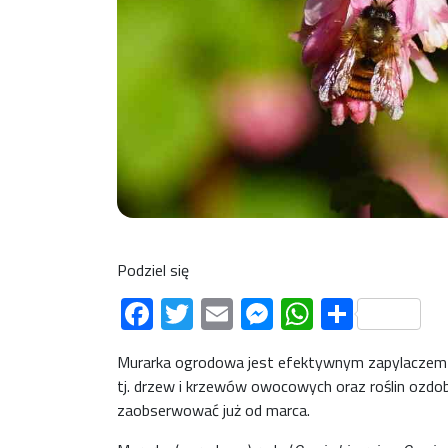
Podziel się
Facebook
Twitter
Email
Messenger
WhatsAp
Share
Murarka ogrodowa jest efektywnym zapylaczem w
tj. drzew i krzewów owocowych oraz roślin ozdo
zaobserwować już od marca.