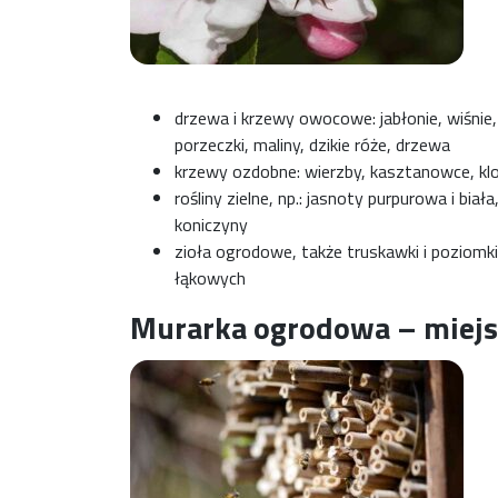
drzewa i krzewy owocowe: jabłonie, wiśnie, 
porzeczki, maliny, dzikie róże, drzewa
krzewy ozdobne: wierzby, kasztanowce, kl
rośliny zielne, np.: jasnoty purpurowa i biała,
koniczyny
zioła ogrodowe, także truskawki i poziomk
łąkowych
Murarka ogrodowa – miejs