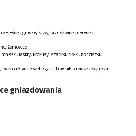
czereśnie, grusze, śliwy, brzoskwinie, derenie,
ony, żarnowce
 mniszki, jaskry, krokusy, szafirki, fiołki, bodziszki,
i; warto również wzbogacić trawnik o mieszankę roślin
ce gniazdowania