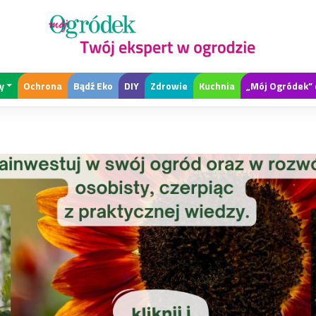
y
Ochrona
Bądź Eko
DIY
Zdrowie
Kuchnia
„Mój Ogródek” 