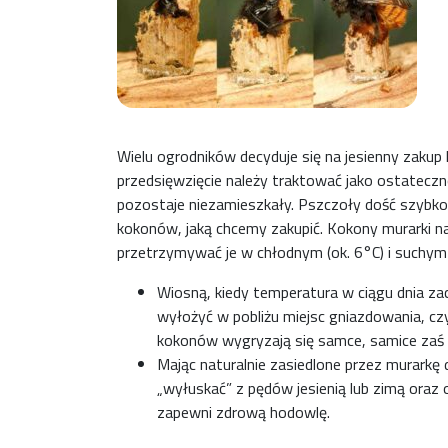
Wielu ogrodników decyduje się na jesienny zakup
przedsięwzięcie należy traktować jako ostatecz
pozostaje niezamieszkały. Pszczoły dość szybko
kokonów, jaką chcemy zakupić. Kokony murarki na
przetrzymywać je w chłodnym (ok. 6°C) i suchym 
Wiosną, kiedy temperatura w ciągu dnia zac
wyłożyć w pobliżu miejsc gniazdowania, c
kokonów wygryzają się samce, samice zaś o
Mając naturalnie zasiedlone przez murark
„wyłuskać” z pędów jesienią lub zimą oraz
zapewni zdrową hodowlę.