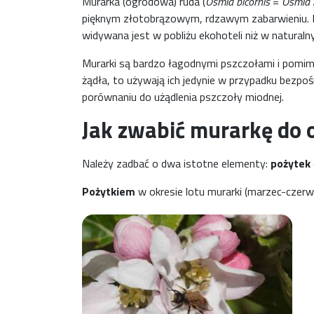
Murarka (ogrodowa) ruda (
Osmia bicornis
=
Osmia 
pięknym złotobrązowym, rdzawym zabarwieniu. Pom
widywana jest w pobliżu ekohoteli niż w natural
Murarki są bardzo łagodnymi pszczołami i pomim
żądła, to używają ich jedynie w przypadku bezpoś
porównaniu do użądlenia pszczoły miodnej.
Jak zwabić murarkę do 
Należy zadbać o dwa istotne elementy:
pożytek
Pożytkiem
w okresie lotu murarki (marzec-czerwi