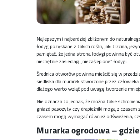
Najlepszym i najbardziej zbliżonym do naturalne
łodyg pozyskane z takich roślin, jak: trzcina, je
pamiętać, że jedna strona łodygi powinna być o
niechętnie zasiedlają „niezaślepione” łodygi.
Średnica otworów powinna mieścić się w przedzi
siedliska dla murarek stworzone przez człowieka 
dlatego warto wziąć pod uwagę tworzenie mniej
Nie oznacza to jednak, że można takie schronien
gniazd pasożyty czy drapieżniki mogą z czasem 
czasem mogą wymagać również odświeżenia, czy
Murarka ogrodowa – gdzie