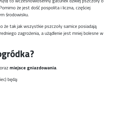
rufa
) to wczesnowiosenny gatunek dzikiej pszczoły o
imo że jest dość pospolita i liczna, częściej
nym środowisku.
o że tak jak wszystkie pszczoły samice posiadają
redniego zagrożenia, a użądlenie jest mniej bolesne w
ogródka?
oraz
miejsce gniazdowania
.
ec) będą: