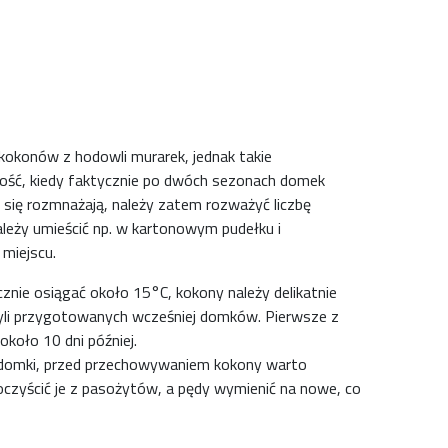
 kokonów z hodowli murarek, jednak takie
ność, kiedy faktycznie po dwóch sezonach domek
 się rozmnażają, należy zatem rozważyć liczbę
leży umieścić np. w kartonowym pudełku i
miejscu.
znie osiągać około 15°C, kokony należy delikatnie
zyli przygotowanych wcześniej domków. Pierwsze z
koło 10 dni później.
ę domki, przed przechowywaniem kokony warto
 oczyścić je z pasożytów, a pędy wymienić na nowe, co