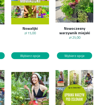
Nowalijki
Nowoczesny
warzywnik miejski
zł
15,00
zł
25,00
Wybierz opcje
Wybierz opcje