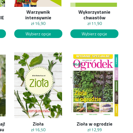
Warzywnik
Wykorzystanie
IE
intensywnie
chwastów
zł
16,90
zł
11,90
Wybierz opcje
Wybierz opcje
aj!
Zioła
Zioła w ogrodzie
su
zł
16,50
zł
12,99