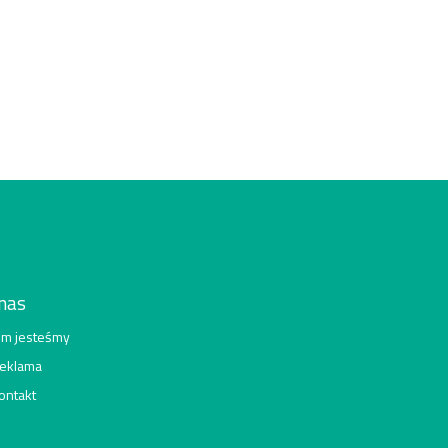
nas
im jesteśmy
eklama
ontakt