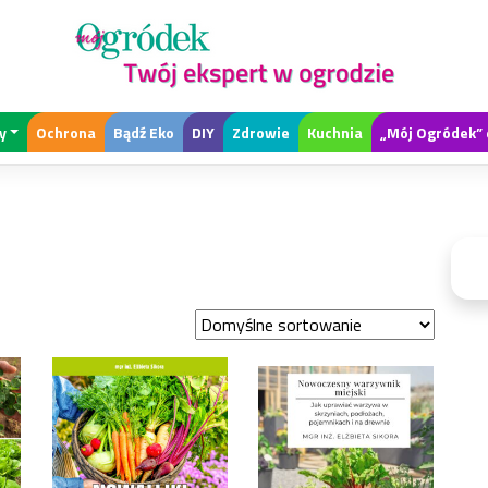
y
Ochrona
Bądź Eko
DIY
Zdrowie
Kuchnia
„Mój Ogródek” 