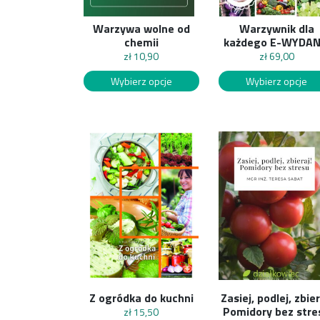
Warzywa wolne od
Warzywnik dla
chemii
każdego E-WYDAN
zł
10,90
zł
69,00
Wybierz opcje
Wybierz opcje
Z ogródka do kuchni
Zasiej, podlej, zbier
Pomidory bez stre
zł
15,50