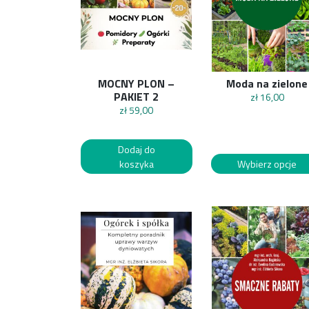
MOCNY PLON –
Moda na zielone
PAKIET 2
zł
16,00
zł
59,00
Dodaj do
koszyka
Wybierz opcje