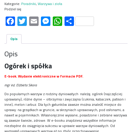
Kategorie:
Poradniki
,
Warzywa i zioła
Podziel się
Facebook
Twitter
Email
Messenger
WhatsApp
Share
Opis
Opis
Ogórek i spółka
E-book. Wydanie elektroniczne w formacie PDF.
mgr inż. Elżbieta Sikora
Do popularnych warzyw z rodziny dyniowatych należą: ogórek (najczęściej
uprawiany), różne dynie – olbrzymia i zwyczajna (cukinia, kabaczek, patison i
inne), melon i arbuz. Dla tych gatunków zawsze można znaleźć miejsce do
uprawy: na grządkach w gruncie, w skrzyniach uprawowych, pod osłonami, a
nawet w pojemnikach. Własnoręcznie wysiane, posadzone i zebrane warzywa
są zawsze świeże, zdrowe. W e-booku znajdziesz wszystkie informacje
niezbędne do osiągnięcia sukcesu w uprawie warzyw dyniowatych. Od
wymagań uprawowych warzyw aż po zbiór, przechowywanie.