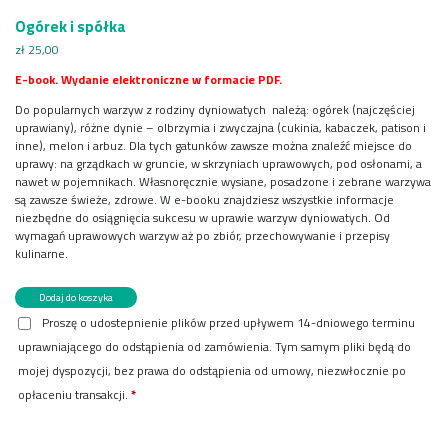
Ogórek i spółka
zł
25,00
E-book. Wydanie elektroniczne w formacie PDF.
Do popularnych warzyw z rodziny dyniowatych należą: ogórek (najczęściej
uprawiany), różne dynie – olbrzymia i zwyczajna (cukinia, kabaczek, patison i
inne), melon i arbuz. Dla tych gatunków zawsze można znaleźć miejsce do
uprawy: na grządkach w gruncie, w skrzyniach uprawowych, pod osłonami, a
nawet w pojemnikach. Własnoręcznie wysiane, posadzone i zebrane warzywa
są zawsze świeże, zdrowe. W e-booku znajdziesz wszystkie informacje
niezbędne do osiągnięcia sukcesu w uprawie warzyw dyniowatych. Od
wymagań uprawowych warzyw aż po zbiór, przechowywanie i przepisy
kulinarne.
ilość
Dodaj do koszyka
Ogórek
Proszę o udostepnienie plików przed upływem 14-dniowego terminu
i
uprawniającego do odstąpienia od zamówienia. Tym samym pliki będą do
spółka
mojej dyspozycji, bez prawa do odstąpienia od umowy, niezwłocznie po
opłaceniu transakcji.
*