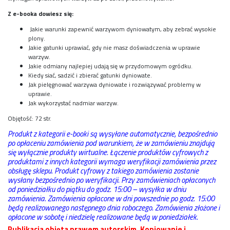
Z e-booka dowiesz się:
Jakie warunki zapewnić warzywom dyniowatym, aby zebrać wysokie
plony.
Jakie gatunki uprawiać, gdy nie masz doświadczenia w uprawie
warzyw.
Jakie odmiany najlepiej udają się w przydomowym ogródku.
Kiedy siać, sadzić i zbierać gatunki dyniowate.
Jak pielęgnować warzywa dyniowate i rozwiązywać problemy w
uprawie.
Jak wykorzystać nadmiar warzyw.
Objętość: 72 str.
Produkt z kategorii e-booki są wysyłane automatycznie, bezpośrednio
po opłaceniu zamówienia pod warunkiem, że w zamówieniu znajdują
się wyłącznie produkty wirtualne. Łączenie produktów cyfrowych z
produktami z innych kategorii wymaga weryfikacji zamówienia przez
obsługę sklepu. Produkt cyfrowy z takiego zamówienia zostanie
wysłany bezpośrednio po weryfikacji. Przy zamówieniach opłaconych
od poniedziałku do piątku do godz. 15:00 – wysyłka w dniu
zamówienia. Zamówienia opłacone w dni powszednie po godz. 15:00
będą realizowanego następnego dnia roboczego. Zamówienia złożone i
opłacone w sobotę i niedzielę realizowane będą w poniedziałek.
Publikacja objęta prawem autorskim. Kopiowanie i