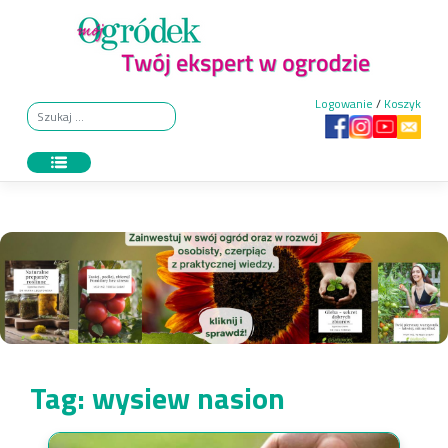
Skip
to
content
Logowanie
/
Koszyk
Tag:
wysiew nasion