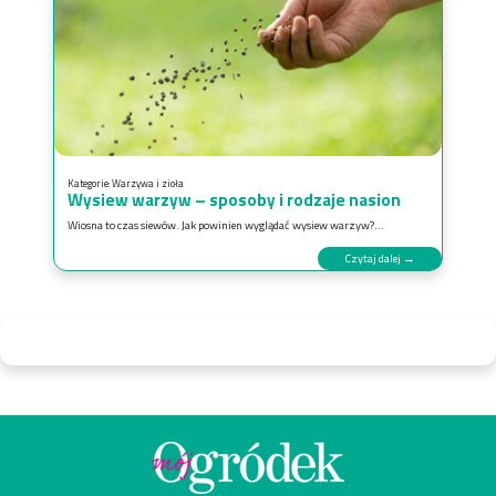
Kategorie:
Warzywa i zioła
Wysiew warzyw – sposoby i rodzaje nasion
Wiosna to czas siewów. Jak powinien wyglądać wysiew warzyw?...
Czytaj dalej →