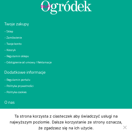
Twoje zakupy
Sklep
Zamówienie
Twoje konto
Koszyk
Regulamin sklepu
Odstąpienie od umowy / Reklamacje
Dodatkowe informacje
Regulamin portalu
Polityka prywatności
Polityka cookies
O nas
Kim jesteśmy
Reklama
Ta strona korzysta z ciasteczek aby świadczyć usługi na
najwyższym poziomie. Dalsze korzystanie ze strony oznacza,
Kontakt
że zgadzasz się na ich użycie.