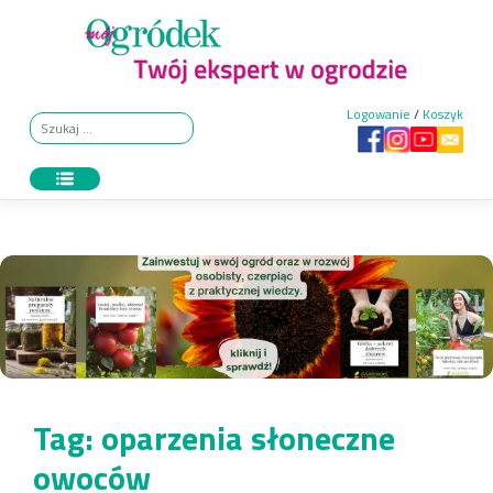
Skip
to
content
Logowanie
/
Koszyk
Tag:
oparzenia słoneczne
owoców