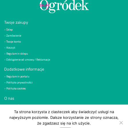
Twoje zakupy
Sklep
Zamówienie
Twoje konto
Koszyk
Regulamin sklepu
Odstąpienie od umowy / Reklamacje
Dodatkowe informacje
Regulamin portalu
Polityka prywatności
Polityka cookies
O nas
Kim jesteśmy
Reklama
Ta strona korzysta z ciasteczek aby świadczyć usługi na
najwyższym poziomie. Dalsze korzystanie ze strony oznacza,
Kontakt
że zgadzasz się na ich użycie.