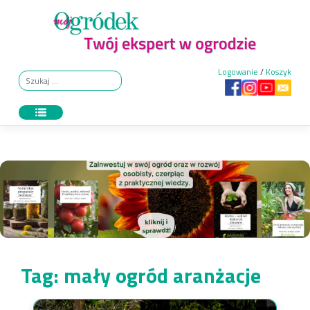
Skip
to
content
Logowanie
/
Koszyk
Tag:
mały ogród aranżacje