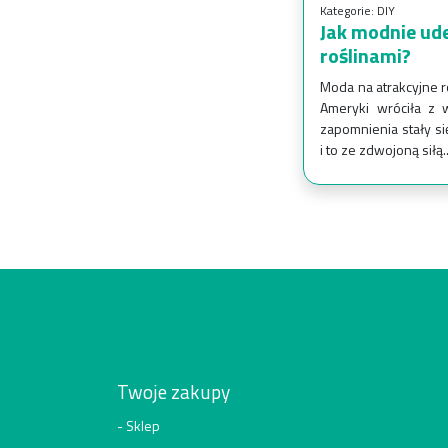
Kategorie:
DIY
Jak modnie ud
roślinami?
Moda na atrakcyjne r
Ameryki wróciła z w
zapomnienia stały s
i to ze zdwojoną siłą..
Twoje zakupy
Sklep