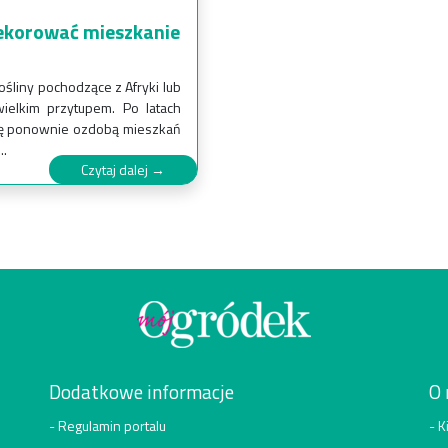
ekorować mieszkanie
ośliny pochodzące z Afryki lub
ielkim przytupem. Po latach
ię ponownie ozdobą mieszkań
..
Czytaj dalej →
Dodatkowe informacje
O 
Regulamin portalu
K