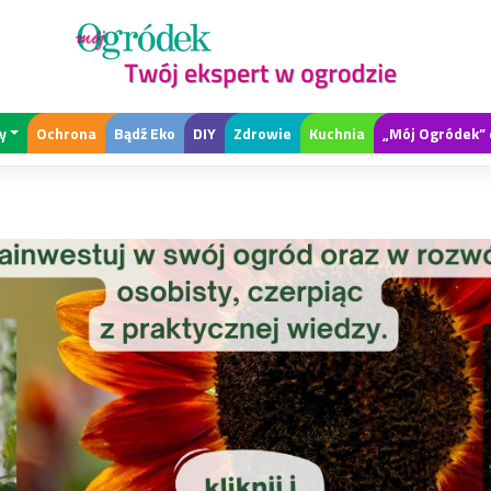
y
Ochrona
Bądź Eko
DIY
Zdrowie
Kuchnia
„Mój Ogródek” 