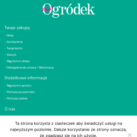
Twoje zakupy
Sklep
Zamówienie
Twoje konto
Koszyk
Regulamin sklepu
Odstąpienie od umowy / Reklamacje
Dodatkowe informacje
Regulamin portalu
Polityka prywatności
Polityka cookies
O nas
Kim jesteśmy
Reklama
Ta strona korzysta z ciasteczek aby świadczyć usługi na
najwyższym poziomie. Dalsze korzystanie ze strony oznacza,
Kontakt
że zgadzasz się na ich użycie.