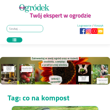
Skip
to
content
Logowanie
/
Koszyk
Tag:
co na kompost