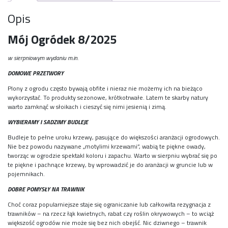
Opis
Mój Ogródek 8/2025
w sierpniowym wydaniu m.in.
DOMOWE PRZETWORY
Plony z ogrodu często bywają obfite i nieraz nie możemy ich na bieżąco
wykorzystać. To produkty sezonowe, krótkotrwałe. Latem te skarby natury
warto zamknąć w słoikach i cieszyć się nimi jesienią i zimą.
WYBIERAMY I SADZIMY BUDLEJE
Budleje to pełne uroku krzewy, pasujące do większości aranżacji ogrodowych.
Nie bez powodu nazywane „motylimi krzewami”, wabią te piękne owady,
tworząc w ogrodzie spektakl koloru i zapachu. Warto w sierpniu wybrać się po
te piękne i pachnące krzewy, by wprowadzić je do aranżacji w gruncie lub w
pojemnikach.
DOBRE POMYSŁY NA TRAWNIK
Choć coraz popularniejsze staje się ograniczanie lub całkowita rezygnacja z
trawników – na rzecz łąk kwietnych, rabat czy roślin okrywowych – to wciąż
większość ogrodów nie może się bez nich obejść. Nic dziwnego – trawnik