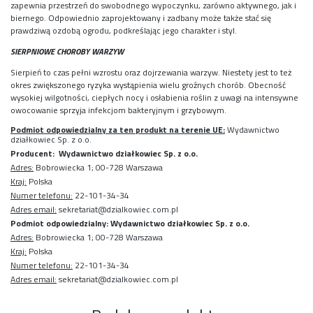
zapewnia przestrzeń do swobodnego wypoczynku, zarówno aktywnego, jak i
biernego. Odpowiednio zaprojektowany i zadbany może także stać się
prawdziwą ozdobą ogrodu, podkreślając jego charakter i styl.
SIERPNIOWE CHOROBY WARZYW
Sierpień to czas pełni wzrostu oraz dojrzewania warzyw. Niestety jest to też
okres zwiększonego ryzyka wystąpienia wielu groźnych chorób. Obecność
wysokiej wilgotności, ciepłych nocy i osłabienia roślin z uwagi na intensywne
owocowanie sprzyja infekcjom bakteryjnym i grzybowym.
Podmiot odpowiedzialny za ten produkt na terenie UE:
Wydawnictwo
działkowiec Sp. z o.o.
Producent: Wydawnictwo działkowiec Sp. z o.o.
Adres:
Bobrowiecka 1; 00-728 Warszawa
Kraj:
Polska
Numer telefonu:
22-101-34-34
Adres email:
sekretariat@dzialkowiec.com.pl
Podmiot odpowiedzialny: Wydawnictwo działkowiec Sp. z o.o.
Adres:
Bobrowiecka 1; 00-728 Warszawa
Kraj:
Polska
Numer telefonu:
22-101-34-34
Adres email:
sekretariat@dzialkowiec.com.pl