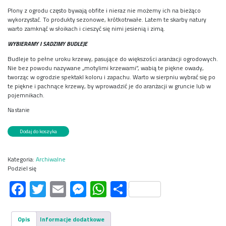
Plony z ogrodu często bywają obfite i nieraz nie możemy ich na bieżąco
wykorzystać. To produkty sezonowe, krótkotrwałe. Latem te skarby natury
warto zamknąć w słoikach i cieszyć się nimi jesienią i zimą.
WYBIERAMY I SADZIMY BUDLEJE
Budleje to pełne uroku krzewy, pasujące do większości aranżacji ogrodowych.
Nie bez powodu nazywane „motylimi krzewami”, wabią te piękne owady,
tworząc w ogrodzie spektakl koloru i zapachu. Warto w sierpniu wybrać się po
te piękne i pachnące krzewy, by wprowadzić je do aranżacji w gruncie lub w
pojemnikach.
Na stanie
ilość
Dodaj do koszyka
Mój
Ogródek
8/2025
Kategoria:
Archiwalne
Podziel się
Facebook
Twitter
Email
Messenger
WhatsApp
Share
Opis
Informacje dodatkowe