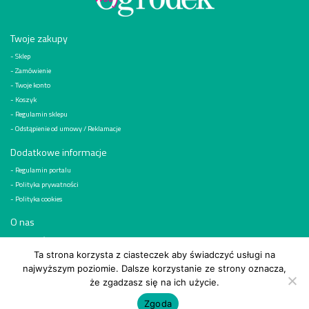
Twoje zakupy
Sklep
Zamówienie
Twoje konto
Koszyk
Regulamin sklepu
Odstąpienie od umowy / Reklamacje
Dodatkowe informacje
Regulamin portalu
Polityka prywatności
Polityka cookies
O nas
Kim jesteśmy
Reklama
Ta strona korzysta z ciasteczek aby świadczyć usługi na
najwyższym poziomie. Dalsze korzystanie ze strony oznacza,
Kontakt
że zgadzasz się na ich użycie.
© 2026
Wydawnictwo „Działkowiec” Sp. z o.o, ul. Bobrowiecka 1, 00-728 Warszawa
Zgoda