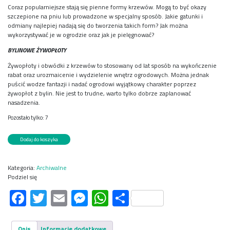
Coraz popularniejsze stają się pienne formy krzewów. Mogą to być okazy
szczepione na pniu lub prowadzone w specjalny sposób. Jakie gatunki i
odmiany najlepiej nadają się do tworzenia takich form? Jak można
wykorzystywać je w ogrodzie oraz jak je pielęgnować?
BYLINOWE ŻYWOPŁOTY
Żywopłoty i obwódki z krzewów to stosowany od lat sposób na wykończenie
rabat oraz urozmaicenie i wydzielenie wnętrz ogrodowych. Można jednak
puścić wodze fantazji i nadać ogrodowi wyjątkowy charakter poprzez
żywopłot z bylin. Nie jest to trudne, warto tylko dobrze zaplanować
nasadzenia.
Pozostało tylko: 7
ilość
Dodaj do koszyka
Mój
Ogródek
10/2024
Kategoria:
Archiwalne
Podziel się
Facebook
Twitter
Email
Messenger
WhatsApp
Share
Opis
Informacje dodatkowe