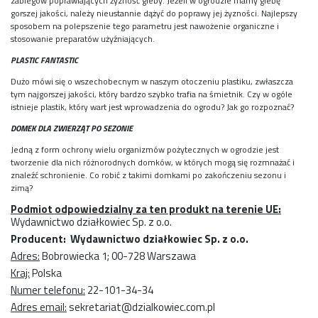
zabiegów poprawiających żyzność gleby. Jeżeli w ogrodzie mamy glebę
gorszej jakości, należy nieustannie dążyć do poprawy jej żyzności. Najlepszy
sposobem na polepszenie tego parametru jest nawożenie organiczne i
stosowanie preparatów użyźniających.
PLASTIC FANTASTIC
Dużo mówi się o wszechobecnym w naszym otoczeniu plastiku, zwłaszcza
tym najgorszej jakości, który bardzo szybko trafia na śmietnik. Czy w ogóle
istnieje plastik, który wart jest wprowadzenia do ogrodu? Jak go rozpoznać?
DOMEK DLA ZWIERZĄT PO SEZONIE
Jedną z form ochrony wielu organizmów pożytecznych w ogrodzie jest
tworzenie dla nich różnorodnych domków, w których mogą się rozmnażać i
znaleźć schronienie. Co robić z takimi domkami po zakończeniu sezonu i
zimą?
Podmiot odpowiedzialny za ten produkt na terenie UE:
Wydawnictwo działkowiec Sp. z o.o.
Producent: Wydawnictwo działkowiec Sp. z o.o.
Adres:
Bobrowiecka 1; 00-728 Warszawa
Kraj:
Polska
Numer telefonu:
22-101-34-34
Adres email:
sekretariat@dzialkowiec.com.pl