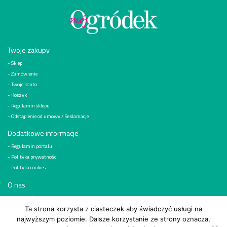
Twoje zakupy
Sklep
Zamówienie
Twoje konto
Koszyk
Regulamin sklepu
Odstąpienie od umowy / Reklamacje
Dodatkowe informacje
Regulamin portalu
Polityka prywatności
Polityka cookies
O nas
Kim jesteśmy
Reklama
Ta strona korzysta z ciasteczek aby świadczyć usługi na
najwyższym poziomie. Dalsze korzystanie ze strony oznacza,
Kontakt