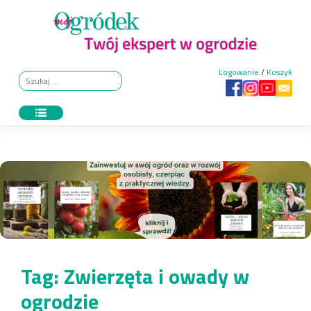
Skip
to
content
Logowanie
/
Koszyk
Tag:
Zwierzęta i owady w
ogrodzie