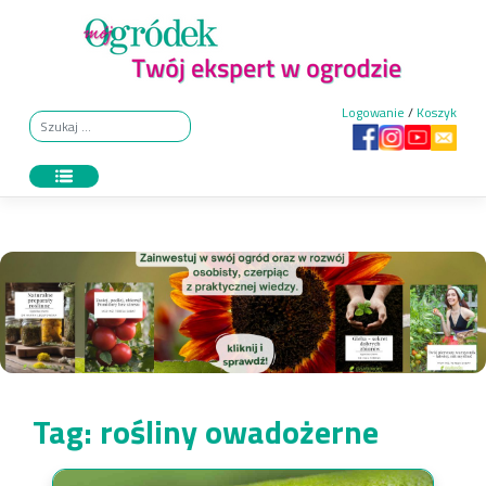
Skip
to
content
Logowanie
/
Koszyk
Tag:
rośliny owadożerne