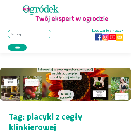
Skip
to
content
Logowanie
/
Koszyk
Tag:
placyki z cegły
klinkierowej