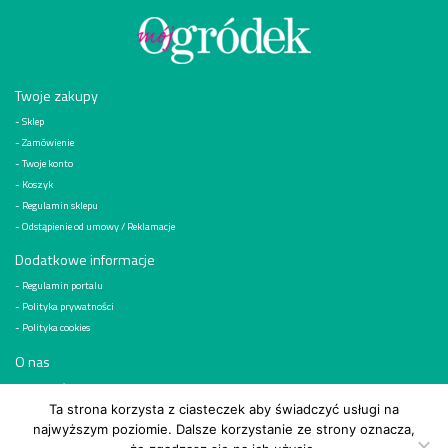
Twoje zakupy
Sklep
Zamówienie
Twoje konto
Koszyk
Regulamin sklepu
Odstąpienie od umowy / Reklamacje
Dodatkowe informacje
Regulamin portalu
Polityka prywatności
Polityka cookies
O nas
Kim jesteśmy
Reklama
Ta strona korzysta z ciasteczek aby świadczyć usługi na
najwyższym poziomie. Dalsze korzystanie ze strony oznacza,
Kontakt