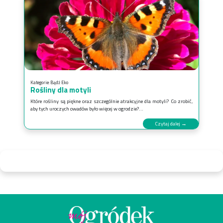
Kategorie:
Bądź Eko
Rośliny dla motyli
Które rośliny są piękne oraz szczególnie atrakcyjne dla motyli? Co zrobić,
aby tych uroczych owadów było więcej w ogrodzie?...
Czytaj dalej →