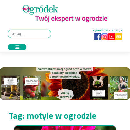
Skip
to
content
Logowanie
/
Koszyk
Tag:
motyle w ogrodzie