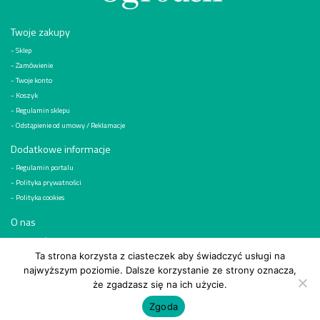
Twoje zakupy
Sklep
Zamówienie
Twoje konto
Koszyk
Regulamin sklepu
Odstąpienie od umowy / Reklamacje
Dodatkowe informacje
Regulamin portalu
Polityka prywatności
Polityka cookies
O nas
Kim jesteśmy
Reklama
Ta strona korzysta z ciasteczek aby świadczyć usługi na
najwyższym poziomie. Dalsze korzystanie ze strony oznacza,
Kontakt
że zgadzasz się na ich użycie.
© 2026
Wydawnictwo „Działkowiec” Sp. z o.o, ul. Bobrowiecka 1, 00-728 Warszawa
Zgoda
Realizacja i obsługa:
NextGenGroup.pl