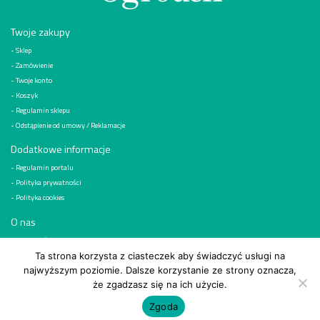
Twoje zakupy
Sklep
Zamówienie
Twoje konto
Koszyk
Regulamin sklepu
Odstąpienie od umowy / Reklamacje
Dodatkowe informacje
Regulamin portalu
Polityka prywatności
Polityka cookies
O nas
Kim jesteśmy
Reklama
Ta strona korzysta z ciasteczek aby świadczyć usługi na
najwyższym poziomie. Dalsze korzystanie ze strony oznacza,
Kontakt
że zgadzasz się na ich użycie.
© 2026
Wydawnictwo „Działkowiec” Sp. z o.o, ul. Bobrowiecka 1, 00-728 Warszawa
Zgoda
Realizacja i obsługa:
NextGenGroup.pl