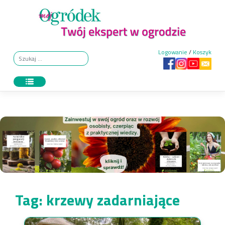
Skip
to
content
Logowanie
/
Koszyk
Tag:
krzewy zadarniające