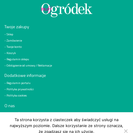
Twoje zakupy
Sklep
Zamówienie
Twoje konto
Koszyk
Regulamin sklepu
Odstąpienie od umowy / Reklamacje
Dodatkowe informacje
Regulamin portalu
Polityka prywatności
Polityka cookies
O nas
Kim jesteśmy
Reklama
Ta strona korzysta z ciasteczek aby świadczyć usługi na
najwyższym poziomie. Dalsze korzystanie ze strony oznacza,
Kontakt
że zgadzasz się na ich użycie.