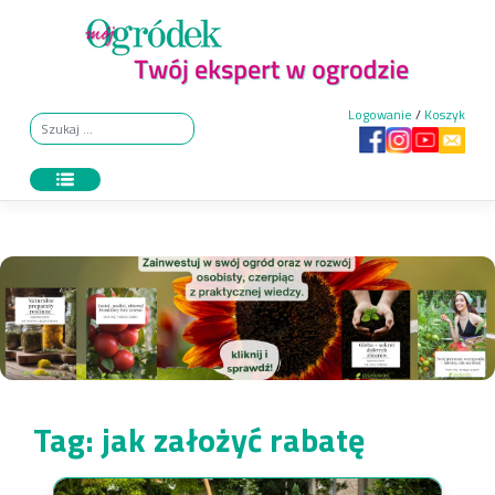
Skip
to
content
Logowanie
/
Koszyk
Tag:
jak założyć rabatę