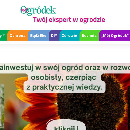
y
Ochrona
Bądź Eko
DIY
Zdrowie
Kuchnia
„Mój Ogródek” 