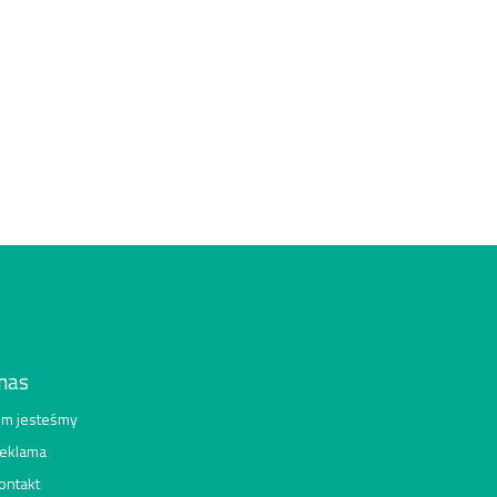
nas
im jesteśmy
eklama
ontakt