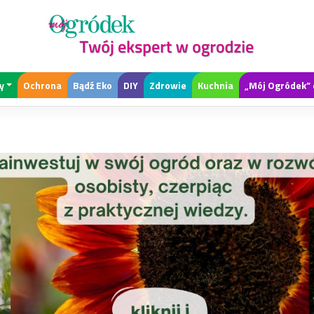
y
Ochrona
Bądź Eko
DIY
Zdrowie
Kuchnia
„Mój Ogródek” 