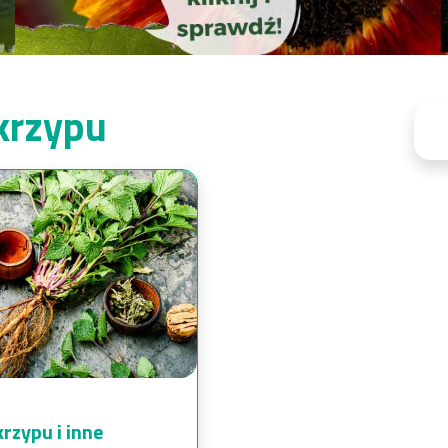
krzypu
rzypu i inne