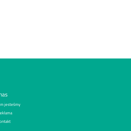
nas
im jesteśmy
eklama
ontakt