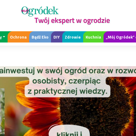
y
Ochrona
Bądź Eko
DIY
Zdrowie
Kuchnia
„Mój Ogródek” 