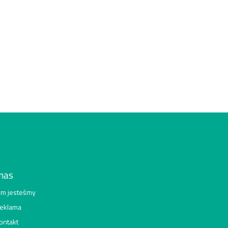
nas
im jesteśmy
eklama
ontakt