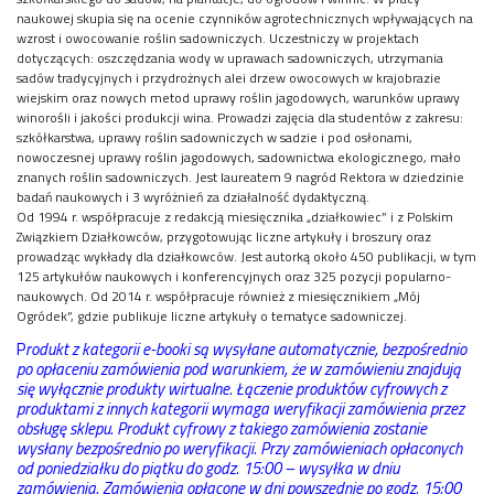
naukowej skupia się na ocenie czynników agrotechnicznych wpływających na
wzrost i owocowanie roślin sadowniczych. Uczestniczy w projektach
dotyczących: oszczędzania wody w uprawach sadowniczych, utrzymania
sadów tradycyjnych i przydrożnych alei drzew owocowych w krajobrazie
wiejskim oraz nowych metod uprawy roślin jagodowych, warunków uprawy
winorośli i jakości produkcji wina. Prowadzi zajęcia dla studentów z zakresu:
szkółkarstwa, uprawy roślin sadowniczych w sadzie i pod osłonami,
nowoczesnej uprawy roślin jagodowych, sadownictwa ekologicznego, mało
znanych roślin sadowniczych. Jest laureatem 9 nagród Rektora w dziedzinie
badań naukowych i 3 wyróżnień za działalność dydaktyczną.
Od 1994 r. współpracuje z redakcją miesięcznika „działkowiec” i z Polskim
Związkiem Działkowców, przygotowując liczne artykuły i broszury oraz
prowadząc wykłady dla działkowców. Jest autorką około 450 publikacji, w tym
125 artykułów naukowych i konferencyjnych oraz 325 pozycji popularno-
naukowych. Od 2014 r. współpracuje również z miesięcznikiem „Mój
Ogródek”, gdzie publikuje liczne artykuły o tematyce sadowniczej.
P
rodukt z kategorii e-booki są wysyłane automatycznie, bezpośrednio
po opłaceniu zamówienia pod warunkiem, że w zamówieniu znajdują
się wyłącznie produkty wirtualne. Łączenie produktów cyfrowych z
produktami z innych kategorii wymaga weryfikacji zamówienia przez
obsługę sklepu. Produkt cyfrowy z takiego zamówienia zostanie
wysłany bezpośrednio po weryfikacji. Przy zamówieniach opłaconych
od poniedziałku do piątku do godz. 15:00 – wysyłka w dniu
zamówienia. Zamówienia opłacone w dni powszednie po godz. 15:00