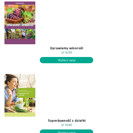
Uprawiamy winorośl
zł
16,00
Wybierz opcje
Superżywność z działki
zł
10,90
Wybierz opcje