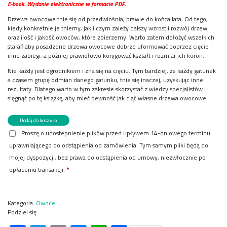
E-book. Wydanie elektroniczne w formacie PDF.
Drzewa owocowe tnie się od przedwiośnia, prawie do końca lata. Od tego,
kiedy konkretnie je tniemy, jak i czym zależy dalszy wzrost i rozwój drzew
oraz ilość i jakość owoców, które zbierzemy. Warto zatem dołożyć wszelkich
starań aby posadzone drzewa owocowe dobrze uformować poprzez cięcie i
inne zabiegi, a później prawidłowo korygować kształt i rozmiar ich koron.
Nie każdy jest ogrodnikiem i zna się na cięciu. Tym bardziej, że każdy gatunek
a czasem grupę odmian danego gatunku, tnie się inaczej, uzyskując inne
rezultaty. Dlatego warto w tym zakresie skorzystać z wiedzy specjalistów i
sięgnąć po tę książkę, aby mieć pewność jak ciąć własne drzewa owocowe.
ilość
Dodaj do koszyka
Sztuka
Proszę o udostepnienie plików przed upływem 14-dniowego terminu
cięcia
uprawniającego do odstąpienia od zamówienia. Tym samym pliki będą do
drzew
owocowych
mojej dyspozycji, bez prawa do odstąpienia od umowy, niezwłocznie po
E-
opłaceniu transakcji.
*
WYDANIE
Kategoria:
Owoce
Podziel się