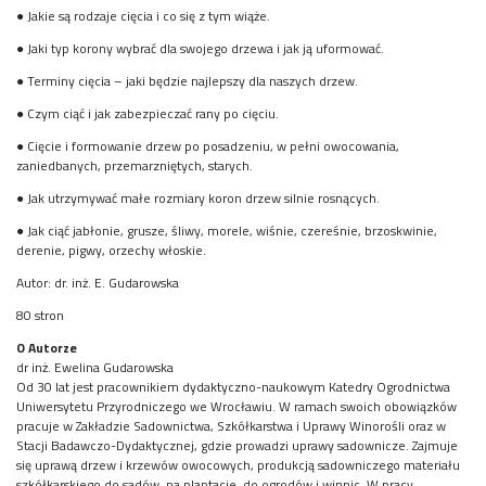
● Jakie są rodzaje cięcia i co się z tym wiąże.
● Jaki typ korony wybrać dla swojego drzewa i jak ją uformować.
● Terminy cięcia – jaki będzie najlepszy dla naszych drzew.
● Czym ciąć i jak zabezpieczać rany po cięciu.
● Cięcie i formowanie drzew po posadzeniu, w pełni owocowania,
zaniedbanych, przemarzniętych, starych.
● Jak utrzymywać małe rozmiary koron drzew silnie rosnących.
● Jak ciąć jabłonie, grusze, śliwy, morele, wiśnie, czereśnie, brzoskwinie,
derenie, pigwy, orzechy włoskie.
Autor: dr. inż. E. Gudarowska
80 stron
O Autorze
dr inż. Ewelina Gudarowska
Od 30 lat jest pracownikiem dydaktyczno-naukowym Katedry Ogrodnictwa
Uniwersytetu Przyrodniczego we Wrocławiu. W ramach swoich obowiązków
pracuje w Zakładzie Sadownictwa, Szkółkarstwa i Uprawy Winorośli oraz w
Stacji Badawczo-Dydaktycznej, gdzie prowadzi uprawy sadownicze. Zajmuje
się uprawą drzew i krzewów owocowych, produkcją sadowniczego materiału
szkółkarskiego do sadów, na plantacje, do ogrodów i winnic. W pracy