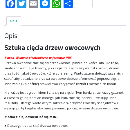
Facebook
Twitter
Email
Messenger
WhatsApp
Share
Opis
Opis
Sztuka cięcia drzew owocowych
E-book. Wydanie elektroniczne w formacie PDF.
Drzewa owocowe tnie się od przedwiośnia, prawie do końca lata. Od tego,
kiedy konkretnie je tniemy, jak i czym zależy dalszy wzrost i rozwój drzew
oraz ilość i jakość owoców, które zbierzemy. Warto zatem dołożyć wszelkich
starań aby posadzone drzewa owocowe dobrze uformować poprzez cięcie i
inne zabiegi, a później prawidłowo korygować kształt i rozmiar ich koron.
Nie każdy jest ogrodnikiem i zna się na cięciu. Tym bardziej, że każdy gatunek
a czasem grupę odmian danego gatunku, tnie się inaczej, uzyskując inne
rezultaty. Dlatego warto w tym zakresie skorzystać z wiedzy specjalistów i
sięgnąć po tę książkę, aby mieć pewność jak ciąć własne drzewa owocowe.
Można z niej dowiedzieć się m.in.:
● Dlaczego trzeba ciąć drzewa owocowe.