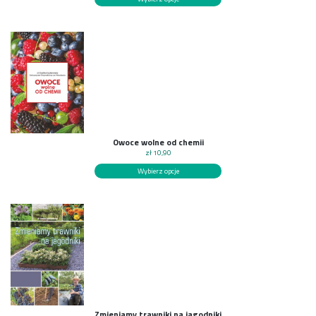
Owoce wolne od chemii
zł
10,90
Wybierz opcje
Zmieniamy trawniki na jagodniki