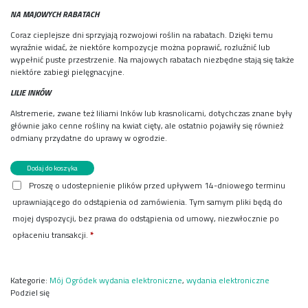
NA MAJOWYCH RABATACH
Coraz cieplejsze dni sprzyjają rozwojowi roślin na rabatach. Dzięki temu
wyraźnie widać, że niektóre kompozycje można poprawić, rozluźnić lub
wypełnić puste przestrzenie. Na majowych rabatach niezbędne stają się także
niektóre zabiegi pielęgnacyjne.
LILIE INKÓW
Alstremerie, zwane też liliami Inków lub krasnolicami, dotychczas znane były
głównie jako cenne rośliny na kwiat cięty, ale ostatnio pojawiły się również
odmiany przydatne do uprawy w ogrodzie.
ilość
Dodaj do koszyka
Mój
Proszę o udostepnienie plików przed upływem 14-dniowego terminu
Ogródek
uprawniającego do odstąpienia od zamówienia. Tym samym pliki będą do
5/2024
e-
mojej dyspozycji, bez prawa do odstąpienia od umowy, niezwłocznie po
wydanie
opłaceniu transakcji.
*
Kategorie:
Mój Ogródek wydania elektroniczne
,
wydania elektroniczne
Podziel się