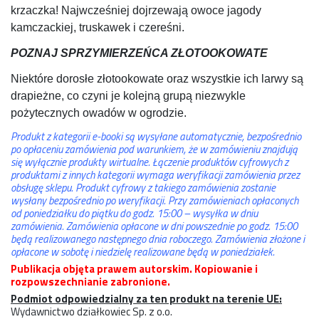
krzaczka! Najwcześniej dojrzewają owoce jagody
kamczackiej, truskawek i czereśni.
POZNAJ SPRZYMIERZEŃCA ZŁOTOOKOWATE
Niektóre dorosłe złotookowate oraz wszystkie ich larwy są
drapieżne, co czyni je kolejną grupą niezwykle
pożytecznych owadów w ogrodzie.
Produkt z kategorii e-booki są wysyłane automatycznie, bezpośrednio
po opłaceniu zamówienia pod warunkiem, że w zamówieniu znajdują
się wyłącznie produkty wirtualne. Łączenie produktów cyfrowych z
produktami z innych kategorii wymaga weryfikacji zamówienia przez
obsługę sklepu. Produkt cyfrowy z takiego zamówienia zostanie
wysłany bezpośrednio po weryfikacji. Przy zamówieniach opłaconych
od poniedziałku do piątku do godz. 15:00 – wysyłka w dniu
zamówienia. Zamówienia opłacone w dni powszednie po godz. 15:00
będą realizowanego następnego dnia roboczego. Zamówienia złożone i
opłacone w sobotę i niedzielę realizowane będą w poniedziałek.
Publikacja objęta prawem autorskim. Kopiowanie i
rozpowszechnianie zabronione.
Podmiot odpowiedzialny za ten produkt na terenie UE:
Wydawnictwo działkowiec Sp. z o.o.