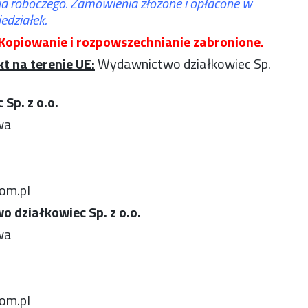
a roboczego. Zamówienia złożone i opłacone w
edziałek.
Kopiowanie i rozpowszechnianie zabronione.
t na terenie UE:
Wydawnictwo działkowiec Sp.
Sp. z o.o.
wa
om.pl
 działkowiec Sp. z o.o.
wa
om.pl