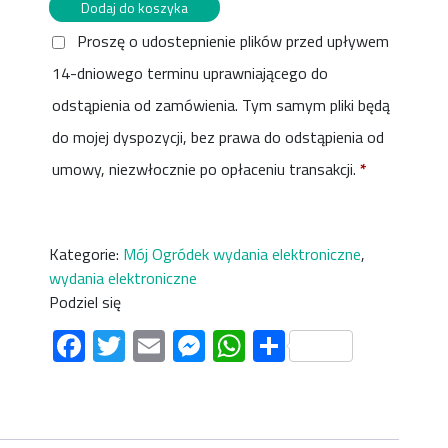
ilość
Dodaj do koszyka
Mój
Proszę o udostepnienie plików przed upływem
Ogródek
14-dniowego terminu uprawniającego do
3/2024
e-
odstąpienia od zamówienia. Tym samym pliki będą
wydanie
do mojej dyspozycji, bez prawa do odstąpienia od
umowy, niezwłocznie po opłaceniu transakcji.
*
Kategorie:
Mój Ogródek wydania elektroniczne
,
wydania elektroniczne
Podziel się
Facebook
Twitter
Email
Messenger
WhatsApp
Share