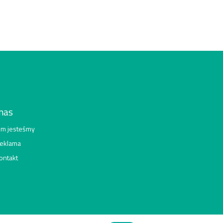
nas
im jesteśmy
eklama
ontakt