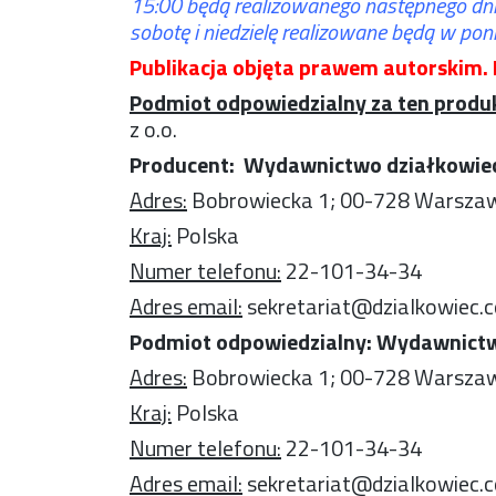
15:00 będą realizowanego następnego dni
sobotę i niedzielę realizowane będą w poni
Publikacja objęta prawem autorskim. 
Podmiot odpowiedzialny za ten produk
z o.o.
Producent: Wydawnictwo działkowiec 
Adres:
Bobrowiecka 1; 00-728 Warsza
Kraj:
Polska
Numer telefonu:
22-101-34-34
Adres email:
sekretariat@dzialkowiec.c
Podmiot odpowiedzialny: Wydawnictwo
Adres:
Bobrowiecka 1; 00-728 Warsza
Kraj:
Polska
Numer telefonu:
22-101-34-34
Adres email:
sekretariat@dzialkowiec.c