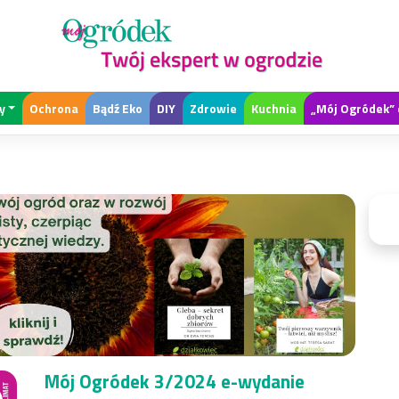
y
Ochrona
Bądź Eko
DIY
Zdrowie
Kuchnia
„Mój Ogródek” 
Mój Ogródek 3/2024 e-wydanie