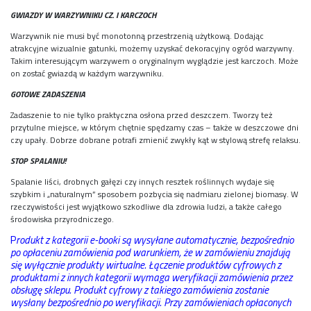
GWIAZDY W WARZYWNIKU CZ. I KARCZOCH
Warzywnik nie musi być monotonną przestrzenią użytkową. Dodając
atrakcyjne wizualnie gatunki, możemy uzyskać dekoracyjny ogród warzywny.
Takim interesującym warzywem o oryginalnym wyglądzie jest karczoch. Może
on zostać gwiazdą w każdym warzywniku.
GOTOWE ZADASZENIA
Zadaszenie to nie tylko praktyczna osłona przed deszczem. Tworzy też
przytulne miejsce, w którym chętnie spędzamy czas – także w deszczowe dni
czy upały. Dobrze dobrane potrafi zmienić zwykły kąt w stylową strefę relaksu.
STOP SPALANIU!
Spalanie liści, drobnych gałęzi czy innych resztek roślinnych wydaje się
szybkim i „naturalnym” sposobem pozbycia się nadmiaru zielonej biomasy. W
rzeczywistości jest wyjątkowo szkodliwe dla zdrowia ludzi, a także całego
środowiska przyrodniczego.
P
rodukt z kategorii e-booki są wysyłane automatycznie, bezpośrednio
po opłaceniu zamówienia pod warunkiem, że w zamówieniu znajdują
się wyłącznie produkty wirtualne. Łączenie produktów cyfrowych z
produktami z innych kategorii wymaga weryfikacji zamówienia przez
obsługę sklepu. Produkt cyfrowy z takiego zamówienia zostanie
wysłany bezpośrednio po weryfikacji. Przy zamówieniach opłaconych