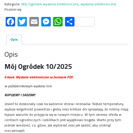
Kategorie:
Mój Ogródek wydania elektroniczne
,
wydania elektroniczne
Podziel się
Facebook
Twitter
Email
Messenger
WhatsApp
Share
Opis
Opis
Mój Ogródek 10/2025
E-book. Wydanie elektroniczne w formacie PDF.
w październikowym wydaniu m.in.
KUPUJEMY I SADZIMY
Jesień to doskonały czas na sadzenie drzew i krzewów. Niższe temperatury,
wyższa wilgotność powietrza i gleby oraz krótsze dni sprawiają, że rośliny mają
lepsze warunki do przyjęcia się w nowym miejscu. W tym okresie oferta w
centrach ogrodniczych i szkółkach jest wyjątkowo bogata. Warto przy tym
jednak wiedzieć, co, gdzie, jak wybierać oraz jak sadzić, aby uniknąć
rozczarowań.