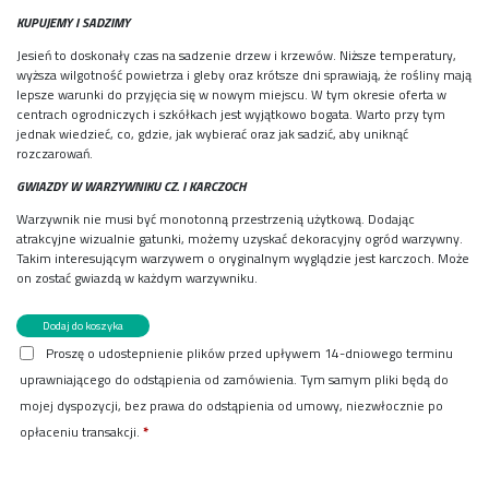
KUPUJEMY I SADZIMY
Jesień to doskonały czas na sadzenie drzew i krzewów. Niższe temperatury,
wyższa wilgotność powietrza i gleby oraz krótsze dni sprawiają, że rośliny mają
lepsze warunki do przyjęcia się w nowym miejscu. W tym okresie oferta w
centrach ogrodniczych i szkółkach jest wyjątkowo bogata. Warto przy tym
jednak wiedzieć, co, gdzie, jak wybierać oraz jak sadzić, aby uniknąć
rozczarowań.
GWIAZDY W WARZYWNIKU CZ. I KARCZOCH
Warzywnik nie musi być monotonną przestrzenią użytkową. Dodając
atrakcyjne wizualnie gatunki, możemy uzyskać dekoracyjny ogród warzywny.
Takim interesującym warzywem o oryginalnym wyglądzie jest karczoch. Może
on zostać gwiazdą w każdym warzywniku.
ilość
Dodaj do koszyka
Mój
Proszę o udostepnienie plików przed upływem 14-dniowego terminu
Ogródek
uprawniającego do odstąpienia od zamówienia. Tym samym pliki będą do
10/2025
e-
mojej dyspozycji, bez prawa do odstąpienia od umowy, niezwłocznie po
wydanie
opłaceniu transakcji.
*