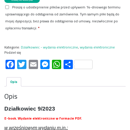
Działkowiec
Proszę o udostepnienie plików przed upływem 14-dniowego terminu
9/2023
uprawniającego do odstąpienia od zamówienia. Tym samym pliki będą do
e-
wydanie
mojej dyspozycji, bez prawa do odstąpienia od umowy, niezwłocznie po
opłaceniu transakcji.
*
Kategorie:
Działkowiec - wydania elektroniczne
,
wydania elektroniczne
Podziel się
Facebook
Twitter
Email
Messenger
WhatsApp
Share
Opis
Opis
Działkowiec 9/2023
E-book. Wydanie elektroniczne w formacie PDF.
w wrześniowym wydaniu m.in.: