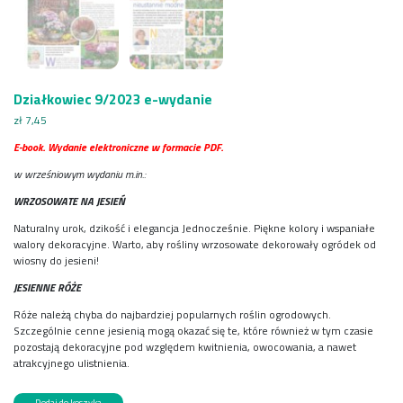
Działkowiec 9/2023 e-wydanie
zł
7,45
E-book. Wydanie elektroniczne w formacie PDF.
w wrześniowym wydaniu m.in.:
WRZOSOWATE NA JESIEŃ
Naturalny urok, dzikość i elegancja Jednocześnie. Piękne kolory i wspaniałe
walory dekoracyjne. Warto, aby rośliny wrzosowate dekorowały ogródek od
wiosny do jesieni!
JESIENNE RÓŻE
Róże należą chyba do najbardziej popularnych roślin ogrodowych.
Szczególnie cenne jesienią mogą okazać się te, które również w tym czasie
pozostają dekoracyjne pod względem kwitnienia, owocowania, a nawet
atrakcyjnego ulistnienia.
ilość
Dodaj do koszyka