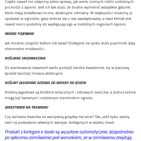
Często nawet nie zdajemy sobie sprawy, jak wiele cennych roślin ozdobnych
pochodzi z Japonii. Jest ich tak dużo, że trudno wymienić wszystkie gatunki,
które mają dodatkowo liczne, atrakcyjne odmiany. W większości możemy je
uprawiać w ogrodzie, gdyż dobrze się u nas zaadaptowały, a nasz klimat jest
nawet nieco podobny do występującego w niektórych regionach Japonii.
MODNE POJEMNIKI
Jak modnie urządzić balkon lub taras? Dostępne na rynku duże pojemniki dają
różnorodne możliwości…
ROŚLINNE UROZMAICENIA
Do aranżowania nasadzeń warto podejść bardzo świadomie, by w planowy
sposób tworzyć miejsca atrakcyjne.
ROŚLINY JAGODOWE OZDOBA OD WIOSNY DO JESIENI
Rośliny jagodowe są źródłem smacznych i zdrowych owoców, a jednocześnie
mogą być barwnym i ozdobnym elementem ogrodu.
WARZYWNIK NA TRAWNIKU
Czy zamiana trawnika na warzywną grządkę ma sens? Tak, jeśli tylko zależy
nam na posiadaniu własnych warzyw, dostępnych w każdej chwili.
Produkt z kategorii e-booki są wysyłane automatycznie, bezpośrednio
po opłaceniu zamówienia pod warunkiem, że w zamówieniu znajdują