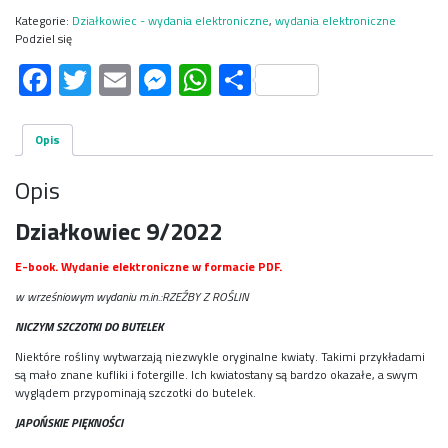
Kategorie:
Działkowiec - wydania elektroniczne
,
wydania elektroniczne
Podziel się
Facebook
Twitter
Email
Messenger
WhatsApp
Share
Opis
Opis
Działkowiec 9/2022
E-book. Wydanie elektroniczne w formacie PDF.
w wrześniowym wydaniu m.in.:RZEŹBY Z ROŚLIN
NICZYM SZCZOTKI DO BUTELEK
Niektóre rośliny wytwarzają niezwykle oryginalne kwiaty. Takimi przykładami
są mało znane kufliki i fotergille. Ich kwiatostany są bardzo okazałe, a swym
wyglądem przypominają szczotki do butelek.
JAPOŃSKIE PIĘKNOŚCI