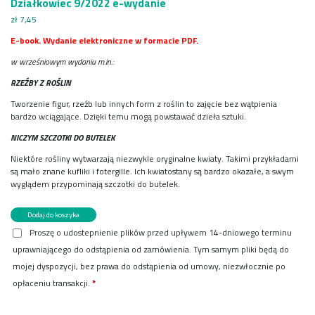
Działkowiec 9/2022 e-wydanie
zł
7,45
E-book. Wydanie elektroniczne w formacie PDF.
w wrześniowym wydaniu m.in.:
RZEŹBY Z ROŚLIN
Tworzenie figur, rzeźb lub innych form z roślin to zajęcie bez wątpienia
bardzo wciągające. Dzięki temu mogą powstawać dzieła sztuki.
NICZYM SZCZOTKI DO BUTELEK
Niektóre rośliny wytwarzają niezwykle oryginalne kwiaty. Takimi przykładami
są mało znane kufliki i fotergille. Ich kwiatostany są bardzo okazałe, a swym
wyglądem przypominają szczotki do butelek.
ilość
Dodaj do koszyka
Działkowiec
Proszę o udostepnienie plików przed upływem 14-dniowego terminu
9/2022
uprawniającego do odstąpienia od zamówienia. Tym samym pliki będą do
e-
wydanie
mojej dyspozycji, bez prawa do odstąpienia od umowy, niezwłocznie po
opłaceniu transakcji.
*