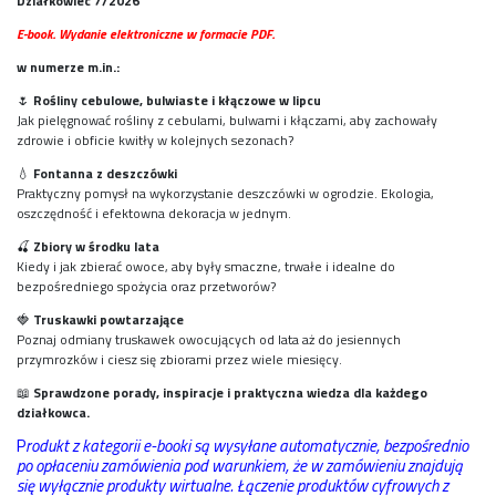
Działkowiec 7/2026
E-book. Wydanie elektroniczne w formacie PDF.
w numerze m.in.:
🌷
Rośliny cebulowe, bulwiaste i kłączowe w lipcu
Jak pielęgnować rośliny z cebulami, bulwami i kłączami, aby zachowały
zdrowie i obficie kwitły w kolejnych sezonach?
💧
Fontanna z deszczówki
Praktyczny pomysł na wykorzystanie deszczówki w ogrodzie. Ekologia,
oszczędność i efektowna dekoracja w jednym.
🍒
Zbiory w środku lata
Kiedy i jak zbierać owoce, aby były smaczne, trwałe i idealne do
bezpośredniego spożycia oraz przetworów?
🍓
Truskawki powtarzające
Poznaj odmiany truskawek owocujących od lata aż do jesiennych
przymrozków i ciesz się zbiorami przez wiele miesięcy.
📖
Sprawdzone porady, inspiracje i praktyczna wiedza dla każdego
działkowca.
P
rodukt z kategorii e-booki są wysyłane automatycznie, bezpośrednio
po opłaceniu zamówienia pod warunkiem, że w zamówieniu znajdują
się wyłącznie produkty wirtualne. Łączenie produktów cyfrowych z