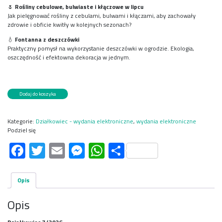
🌷
Rośliny cebulowe, bulwiaste i kłączowe w lipcu
Jak pielęgnować rośliny z cebulami, bulwami i kłączami, aby zachowały
zdrowie i obficie kwitły w kolejnych sezonach?
💧
Fontanna z deszczówki
Praktyczny pomysł na wykorzystanie deszczówki w ogrodzie. Ekologia,
oszczędność i efektowna dekoracja w jednym.
ilość
Dodaj do koszyka
Działkowiec
7/2026
e-
Kategorie:
Działkowiec - wydania elektroniczne
,
wydania elektroniczne
wydanie
Podziel się
Facebook
Twitter
Email
Messenger
WhatsApp
Share
Opis
Opis