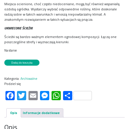
Miejsca ocienione, choć często niedoceniane, mogą być również wspaniałą
ozdobą ogródka. Wystarczy wybrać odpowiednie rośliny, które doskonale
radzą sobie w takich warunkach i wnoszą niepowtarzalny klimat. A
znakomitym rozwiązaniem w takich sytuacjach są pnącza.
UKWIECONE ŚCIEŻKI
Ścieżki są bardzo ważnym elementem ogrodowej kompozycji. Łączą one
poszczególne strefy i wyznaczają kierunki.
Na stanie
ilość
Dodaj do koszyka
Działkowiec
3/2025
Kategoria:
Archiwalne
Podziel się
Facebook
Twitter
Email
Messenger
WhatsApp
Share
Opis
Informacje dodatkowe
Opis