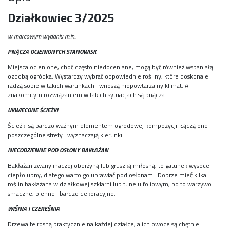
Działkowiec 3/2025
w marcowym wydaniu m.in.:
PNĄCZA OCIENIONYCH STANOWISK
Miejsca ocienione, choć często niedoceniane, mogą być również wspaniałą
ozdobą ogródka. Wystarczy wybrać odpowiednie rośliny, które doskonale
radzą sobie w takich warunkach i wnoszą niepowtarzalny klimat. A
znakomitym rozwiązaniem w takich sytuacjach są pnącza.
UKWIECONE ŚCIEŻKI
Ścieżki są bardzo ważnym elementem ogrodowej kompozycji. Łączą one
poszczególne strefy i wyznaczają kierunki.
NIECODZIENNE POD OSŁONY BAKŁAŻAN
Bakłażan zwany inaczej oberżyną lub gruszką miłosną, to gatunek wysoce
ciepłolubny, dlatego warto go uprawiać pod osłonami. Dobrze mieć kilka
roślin bakłażana w działkowej szklarni lub tunelu foliowym, bo to warzywo
smaczne, plenne i bardzo dekoracyjne.
WIŚNIA I CZEREŚNIA
Drzewa te rosną praktycznie na każdej działce, a ich owoce są chętnie