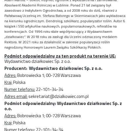
Absolwent Akademii Rolniczej w Lublinie. Ponad 21 lat związany był
zawodowo z Instytutem Ogrodnictwa, a od 2008 roku do dziś, również z
Państwową Uczelnią im. Stefana Batorego w Skierniewicach jako wykładowca
na kierunku ogrodniczym. Dendrolog, szkółkarz, popularyzator roślin. Autor 6
książek i 550 artykułów naukowych, popularnonaukowych, referatów na
konferencjach. Od 1996 roku stale współpracujący z Wydawnictwem
„działkowiec”. W 2018 roku za zasługi dla Uczelni odznaczony medalem
Rektora. W 2021 roku za działalność w zakresie popularyzacji roślin
nagrodzony Honorowym Laurem Związku Szkółkarzy Polskich.
Podmiot odpowiedzialny za ten produkt na terenie UE:
Wydawnictwo działkowiec Sp. z o.o.
Producent: Wydawnictwo działkowiec Sp. z o.o.
Adres:
Bobrowiecka 1; 00-728 Warszawa
Kraj:
Polska
Numer telefonu:
22-101-34-34
Adres email:
sekretariat@dzialkowiec.com.pl
Podmiot odpowiedzialny: Wydawnictwo działkowiec Sp. z
o.o.
Adres:
Bobrowiecka 1; 00-728 Warszawa
Kraj:
Polska
Numer telefonu:
22-101-34-34