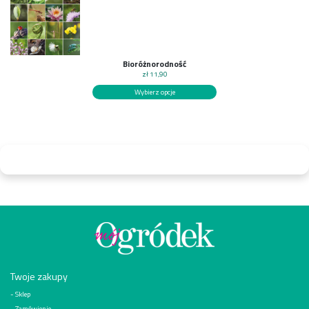
Bioróżnorodność
zł
11,90
Wybierz opcje
Twoje zakupy
Sklep
Zamówienie