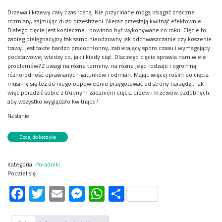
Drzewa i krzewy cały czas rosną. Nie przycinane mogą osiągać znaczne
rozmiary, zajmując dużo przestrzeni. Nieraz przestają kwitnąć efektownie.
Dlatego cięcie jest konieczne i powinno być wykonywane co roku. Cięcie to
zabieg pielęgnacyjny tak samo nieodzowny jak odchwaszczanie czy koszenie
trawy. Jest także bardzo pracochłonny, zabierający sporo czasu i wymagający
podstawowej wiedzy co, jak i kiedy ciąć. Dlaczego cięcie sprawia nam wiele
problemów? Z uwagi na różne terminy, na różne jego rodzaje i ogromną
różnorodność uprawianych gatunków i odmian. Mając więcej roślin do cięcia
musimy się też do niego odpowiednio przygotować od strony narzędzi. Jak
więc poradzić sobie z trudnym zadaniem cięcia drzew i krzewów ozdobnych,
aby wszystko wyglądało kwitnąco?
Na stanie
ilość
Dodaj do koszyka
Cięcie
drzew
i
Kategoria:
Poradniki
krzewów
Podziel się
ozdobnych
Facebook
Twitter
Email
Messenger
WhatsApp
Share
dr.
inż.
A.Marosz