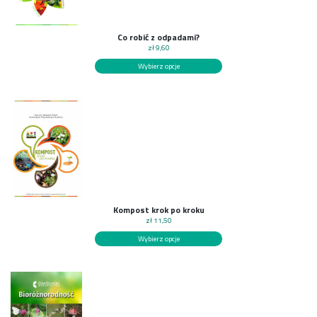
Co robić z odpadami?
zł
9,60
Wybierz opcje
Kompost krok po kroku
zł
11,50
Wybierz opcje