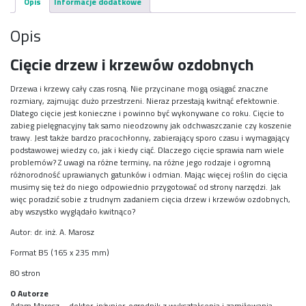
Opis
Informacje dodatkowe
Opis
Cięcie drzew i krzewów ozdobnych
Drzewa i krzewy cały czas rosną. Nie przycinane mogą osiągać znaczne
rozmiary, zajmując dużo przestrzeni. Nieraz przestają kwitnąć efektownie.
Dlatego cięcie jest konieczne i powinno być wykonywane co roku. Cięcie to
zabieg pielęgnacyjny tak samo nieodzowny jak odchwaszczanie czy koszenie
trawy. Jest także bardzo pracochłonny, zabierający sporo czasu i wymagający
podstawowej wiedzy co, jak i kiedy ciąć. Dlaczego cięcie sprawia nam wiele
problemów? Z uwagi na różne terminy, na różne jego rodzaje i ogromną
różnorodność uprawianych gatunków i odmian. Mając więcej roślin do cięcia
musimy się też do niego odpowiednio przygotować od strony narzędzi. Jak
więc poradzić sobie z trudnym zadaniem cięcia drzew i krzewów ozdobnych,
aby wszystko wyglądało kwitnąco?
Autor: dr. inż. A. Marosz
Format B5 (165 x 235 mm)
80 stron
O Autorze
Adam Marosz – doktor, inżynier, ogrodnik z wykształcenia i zamiłowania.