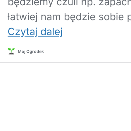
będziemy czuli np. zapac
łatwiej nam będzie sobie 
Jak
Czytaj dalej
zapachy
wpływają
na
Mój Ogródek
człowieka?